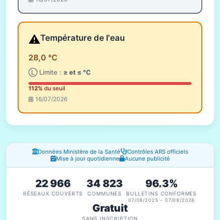
⚠️
Température de l'eau
28,0 °C
Ⓛ Limite :
≥ et ≤ °C
112%
du seuil
16/07/2026
Fenêtres d'information
Données Ministère de la Santé
Contrôles ARS officiels
Mise à jour quotidienne
Aucune publicité
22 966
34 823
96.3%
RÉSEAUX COUVERTS
COMMUNES
BULLETINS CONFORMES
07/08/2025 – 07/08/2026
Gratuit
SANS INSCRIPTION