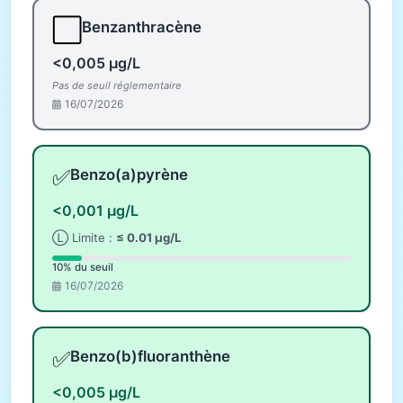
⬜
Benzanthracène
<0,005 µg/L
Pas de seuil réglementaire
16/07/2026
✅
Benzo(a)pyrène
<0,001 µg/L
Ⓛ Limite :
≤ 0.01 µg/L
10% du seuil
16/07/2026
✅
Benzo(b)fluoranthène
<0,005 µg/L