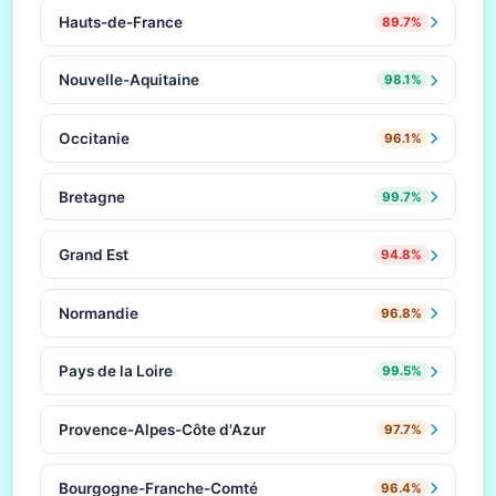
Hauts-de-France
89.7%
Nouvelle-Aquitaine
98.1%
Occitanie
96.1%
Bretagne
99.7%
Grand Est
94.8%
Normandie
96.8%
Pays de la Loire
99.5%
Provence-Alpes-Côte d'Azur
97.7%
Bourgogne-Franche-Comté
96.4%