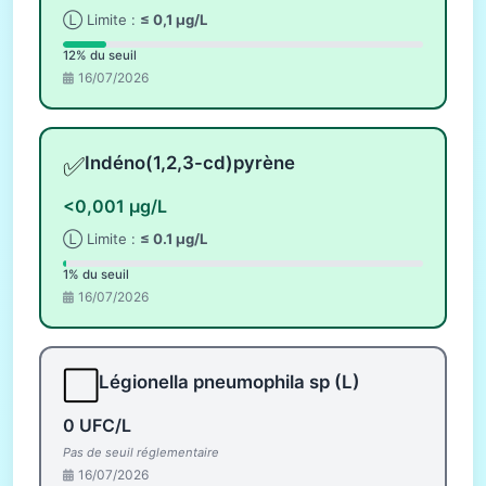
Ⓛ Limite :
≤ 0,1 µg/L
12% du seuil
16/07/2026
✅
Indéno(1,2,3-cd)pyrène
<0,001 µg/L
Ⓛ Limite :
≤ 0.1 µg/L
1% du seuil
16/07/2026
⬜
Légionella pneumophila sp (L)
0 UFC/L
Pas de seuil réglementaire
16/07/2026