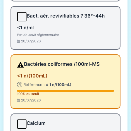
⬜
Bact. aér. revivifiables ? 36°-44h
<1 n/mL
Pas de seuil réglementaire
20/07/2026
⚠️
Bactéries coliformes /100ml-MS
<1 n/(100mL)
Ⓡ Référence :
≤ 1 n/(100mL)
100% du seuil
20/07/2026
⬜
Calcium