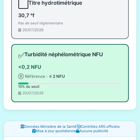
⬜
Titre hydrotimétrique
30,7 °f
Pas de seuil réglementaire
20/07/2026
✅
Turbidité néphélométrique NFU
<0,2 NFU
Ⓡ Référence :
≤ 2 NFU
10% du seuil
20/07/2026
Fenêtres d'information
Données Ministère de la Santé
Contrôles ARS officiels
Mise à jour quotidienne
Aucune publicité