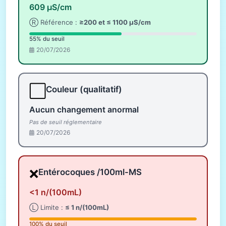
609 µS/cm
Ⓡ Référence :
≥200 et ≤ 1100 µS/cm
55% du seuil
20/07/2026
⬜
Couleur (qualitatif)
Aucun changement anormal
Pas de seuil réglementaire
20/07/2026
❌
Entérocoques /100ml-MS
<1 n/(100mL)
Ⓛ Limite :
≤ 1 n/(100mL)
100% du seuil