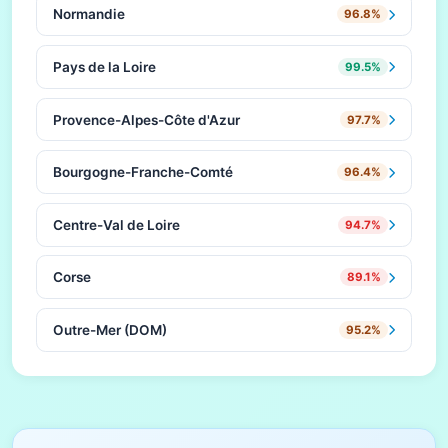
Normandie
96.8%
Pays de la Loire
99.5%
Provence-Alpes-Côte d'Azur
97.7%
Bourgogne-Franche-Comté
96.4%
Centre-Val de Loire
94.7%
Corse
89.1%
Outre-Mer (DOM)
95.2%