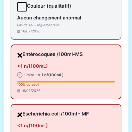
⬜
Couleur (qualitatif)
Aucun changement anormal
Pas de seuil réglementaire
16/07/2026
❌
Entérocoques /100ml-MS
<1 n/(100mL)
Ⓛ Limite :
≤ 1 n/(100mL)
100% du seuil
16/07/2026
❌
Escherichia coli /100ml - MF
<1 n/(100mL)