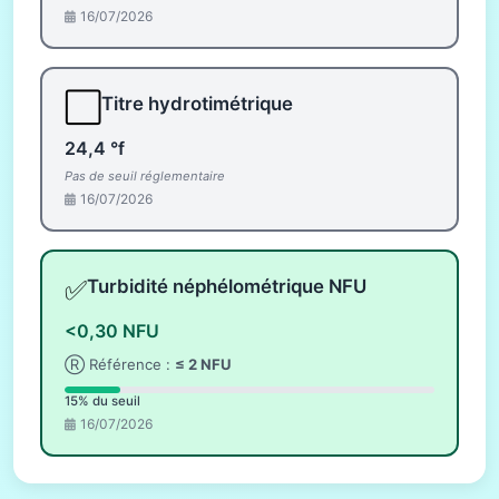
16/07/2026
⬜
Titre hydrotimétrique
24,4 °f
Pas de seuil réglementaire
16/07/2026
✅
Turbidité néphélométrique NFU
<0,30 NFU
Ⓡ Référence :
≤ 2 NFU
15% du seuil
16/07/2026