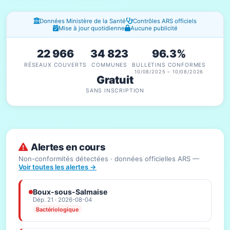
Fenêtres d'information
Données Ministère de la Santé
Contrôles ARS officiels
Mise à jour quotidienne
Aucune publicité
22 966
34 823
96.3%
RÉSEAUX COUVERTS
COMMUNES
BULLETINS CONFORMES
10/08/2025 – 10/08/2026
Gratuit
SANS INSCRIPTION
Alertes en cours
Non-conformités détectées · données officielles ARS —
Voir toutes les alertes →
Boux-sous-Salmaise
Dép. 21 · 2026-08-04
Bactériologique