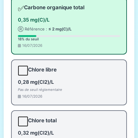
✅
Carbone organique total
0,35 mg(C)/L
Ⓡ Référence :
≤ 2 mg(C)/L
18% du seuil
16/07/2026
⬜
Chlore libre
0,28 mg(Cl2)/L
Pas de seuil réglementaire
16/07/2026
⬜
Chlore total
0,32 mg(Cl2)/L