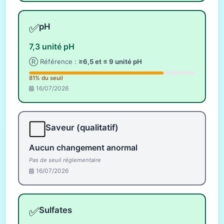
✅
pH
7,3 unité pH
Ⓡ Référence :
≥6,5 et ≤ 9 unité pH
81% du seuil
16/07/2026
⬜
Saveur (qualitatif)
Aucun changement anormal
Pas de seuil réglementaire
16/07/2026
✅
Sulfates