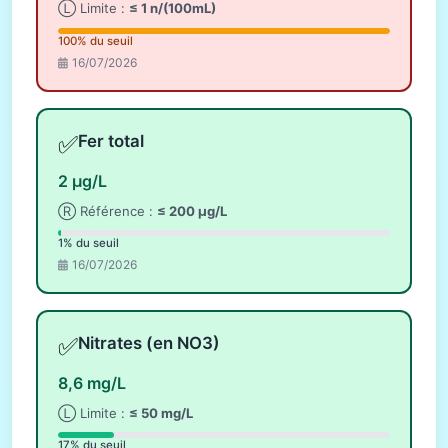
Ⓛ Limite :
≤ 1 n/(100mL)
100% du seuil
16/07/2026
✅
Fer total
2 µg/L
Ⓡ Référence :
≤ 200 µg/L
1% du seuil
16/07/2026
✅
Nitrates (en NO3)
8,6 mg/L
Ⓛ Limite :
≤ 50 mg/L
17% du seuil