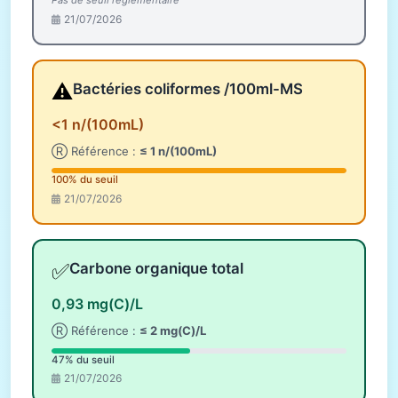
Pas de seuil réglementaire
21/07/2026
⚠️
Bactéries coliformes /100ml-MS
<1 n/(100mL)
Ⓡ Référence :
≤ 1 n/(100mL)
100% du seuil
21/07/2026
✅
Carbone organique total
0,93 mg(C)/L
Ⓡ Référence :
≤ 2 mg(C)/L
47% du seuil
21/07/2026