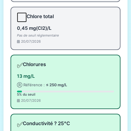
⬜
Chlore total
0,45 mg(Cl2)/L
Pas de seuil réglementaire
20/07/2026
✅
Chlorures
13 mg/L
Ⓡ Référence :
≤ 250 mg/L
5% du seuil
20/07/2026
✅
Conductivité ? 25°C