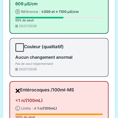
609 µS/cm
Ⓡ Référence :
≥200 et ≤ 1100 µS/cm
55% du seuil
20/07/2026
⬜
Couleur (qualitatif)
Aucun changement anormal
Pas de seuil réglementaire
20/07/2026
❌
Entérocoques /100ml-MS
<1 n/(100mL)
Ⓛ Limite :
≤ 1 n/(100mL)
100% du seuil