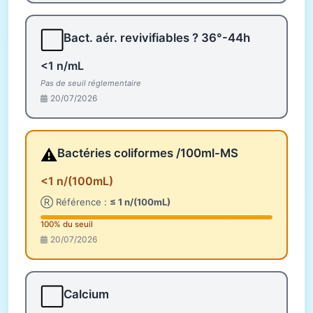
⬜
Bact. aér. revivifiables ? 36°-44h
<1 n/mL
Pas de seuil réglementaire
20/07/2026
⚠️
Bactéries coliformes /100ml-MS
<1 n/(100mL)
Ⓡ Référence :
≤ 1 n/(100mL)
100% du seuil
20/07/2026
⬜
Calcium