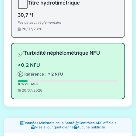
⬜
Titre hydrotimétrique
30,7 °f
Pas de seuil réglementaire
20/07/2026
✅
Turbidité néphélométrique NFU
<0,2 NFU
Ⓡ Référence :
≤ 2 NFU
10% du seuil
20/07/2026
Fenêtres d'information
Données Ministère de la Santé
Contrôles ARS officiels
Mise à jour quotidienne
Aucune publicité