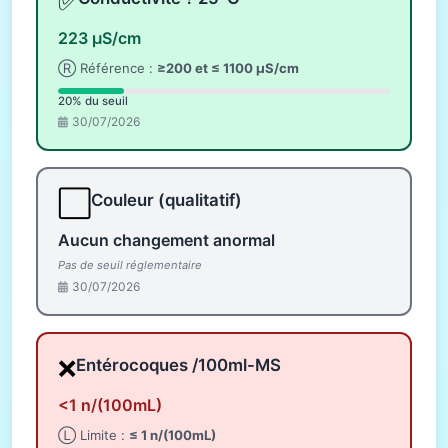
✅
223 µS/cm
Ⓡ Référence :
≥200 et ≤ 1100 µS/cm
20% du seuil
30/07/2026
⬜
Couleur (qualitatif)
Aucun changement anormal
Pas de seuil réglementaire
30/07/2026
❌
Entérocoques /100ml-MS
<1 n/(100mL)
Ⓛ Limite :
≤ 1 n/(100mL)