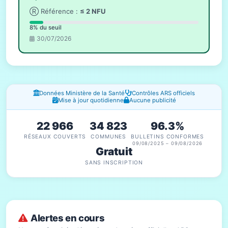
Ⓡ Référence :
≤ 2 NFU
8% du seuil
30/07/2026
Fenêtres d'information
Données Ministère de la Santé
Contrôles ARS officiels
Mise à jour quotidienne
Aucune publicité
22 966
34 823
96.3%
RÉSEAUX COUVERTS
COMMUNES
BULLETINS CONFORMES
09/08/2025 – 09/08/2026
Gratuit
SANS INSCRIPTION
Alertes en cours