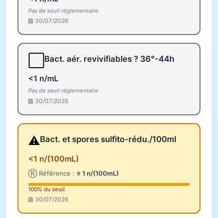
Pas de seuil réglementaire
30/07/2026
⬜
Bact. aér. revivifiables ? 36°-44h
<1 n/mL
Pas de seuil réglementaire
30/07/2026
⚠️
Bact. et spores sulfito-rédu./100ml
<1 n/(100mL)
Ⓡ Référence :
≤ 1 n/(100mL)
100% du seuil
30/07/2026