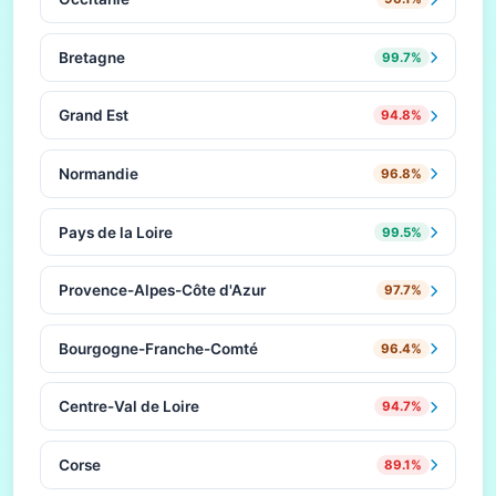
Bretagne
99.7%
Grand Est
94.8%
Normandie
96.8%
Pays de la Loire
99.5%
Provence-Alpes-Côte d'Azur
97.7%
Bourgogne-Franche-Comté
96.4%
Centre-Val de Loire
94.7%
Corse
89.1%