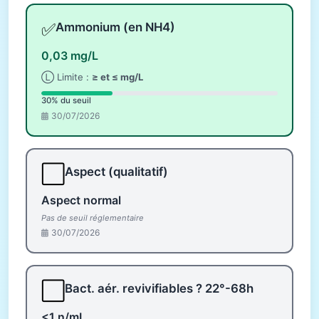
✅
Ammonium (en NH4)
0,03 mg/L
Ⓛ Limite :
≥ et ≤ mg/L
30% du seuil
30/07/2026
⬜
Aspect (qualitatif)
Aspect normal
Pas de seuil réglementaire
30/07/2026
⬜
Bact. aér. revivifiables ? 22°-68h
<1 n/mL