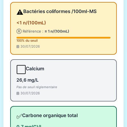
⚠️
Bactéries coliformes /100ml-MS
<1 n/(100mL)
Ⓡ Référence :
≤ 1 n/(100mL)
100% du seuil
30/07/2026
⬜
Calcium
26,6 mg/L
Pas de seuil réglementaire
30/07/2026
✅
Carbone organique total
0,7 mg(C)/L