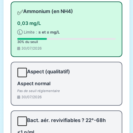
✅
Ammonium (en NH4)
0,03 mg/L
Ⓛ Limite :
≥ et ≤ mg/L
30% du seuil
30/07/2026
⬜
Aspect (qualitatif)
Aspect normal
Pas de seuil réglementaire
30/07/2026
⬜
Bact. aér. revivifiables ? 22°-68h
<1 n/mL