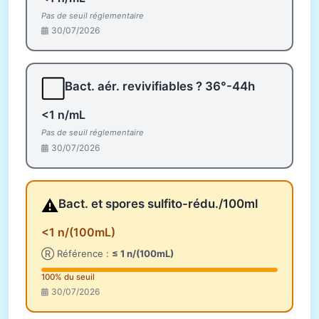
Pas de seuil réglementaire
30/07/2026
⬜
Bact. aér. revivifiables ? 36°-44h
<1 n/mL
Pas de seuil réglementaire
30/07/2026
⚠️
Bact. et spores sulfito-rédu./100ml
<1 n/(100mL)
Ⓡ Référence :
≤ 1 n/(100mL)
100% du seuil
30/07/2026