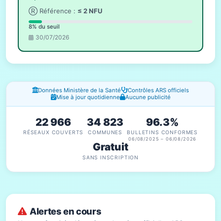
Ⓡ Référence :
≤ 2 NFU
8% du seuil
30/07/2026
Fenêtres d'information
Données Ministère de la Santé
Contrôles ARS officiels
Mise à jour quotidienne
Aucune publicité
22 966
34 823
96.3%
RÉSEAUX COUVERTS
COMMUNES
BULLETINS CONFORMES
06/08/2025 – 06/08/2026
Gratuit
SANS INSCRIPTION
Alertes en cours