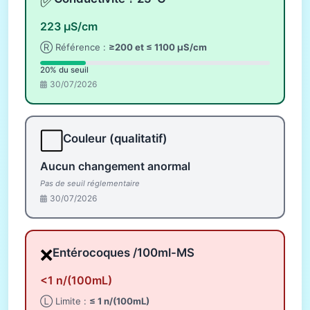
✅
223 µS/cm
Ⓡ Référence :
≥200 et ≤ 1100 µS/cm
20% du seuil
30/07/2026
⬜
Couleur (qualitatif)
Aucun changement anormal
Pas de seuil réglementaire
30/07/2026
❌
Entérocoques /100ml-MS
<1 n/(100mL)
Ⓛ Limite :
≤ 1 n/(100mL)