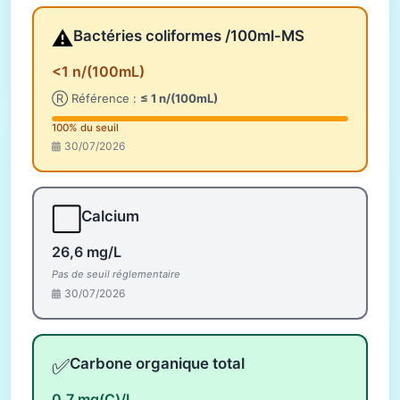
⚠️
Bactéries coliformes /100ml-MS
<1 n/(100mL)
Ⓡ Référence :
≤ 1 n/(100mL)
100% du seuil
30/07/2026
⬜
Calcium
26,6 mg/L
Pas de seuil réglementaire
30/07/2026
✅
Carbone organique total
0,7 mg(C)/L