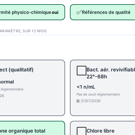
✅
rmité physico-chimique
Références de qualité
oui
PARAMÈTRE, SUR 12 MOIS
⬜
ct (qualitatif)
Bact. aér. revivifiab
22°-68h
normal
<1 n/mL
l réglementaire
Pas de seuil réglementaire
26
21/07/2026
⬜
ne organique total
Chlore libre