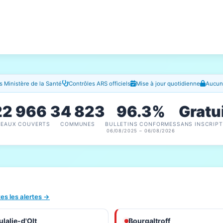
 Ministère de la Santé
Contrôles ARS officiels
Mise à jour quotidienne
Aucune
22 966
34 823
96.3%
Gratu
SEAUX COUVERTS
COMMUNES
BULLETINS CONFORMES
SANS INSCRIPT
06/08/2025 – 06/08/2026
tes les alertes →
lalie-d'Olt
Bourgaltroff