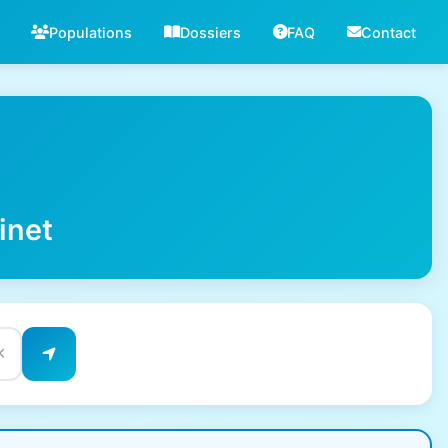
Populations
Dossiers
FAQ
Contact
inet
✕