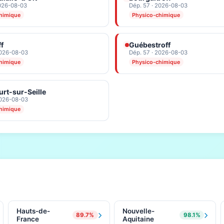
2026-08-03
Dép. 57 · 2026-08-03
himique
Physico-chimique
ff
Guébestroff
2026-08-03
Dép. 57 · 2026-08-03
himique
Physico-chimique
rt-sur-Seille
2026-08-03
himique
Hauts-de-
Nouvelle-
89.7%
98.1%
France
Aquitaine