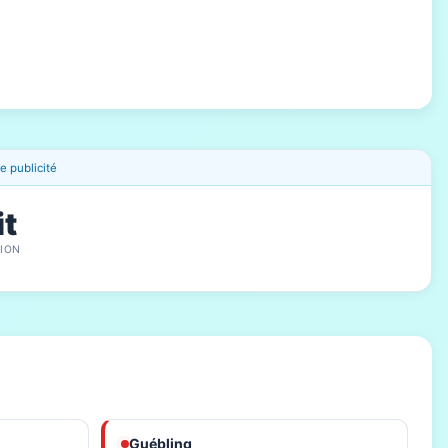
 publicité
it
ION
Guébling