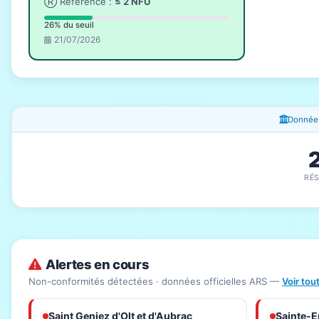
Ⓡ Référence :
≤ 2 NFU
26% du seuil
21/07/2026
Fenêtres d'information
Données
RÉ
Alertes en cours
Non-conformités détectées · données officielles ARS —
Voir tou
Saint Geniez d'Olt et d'Aubrac
Sainte-Eu