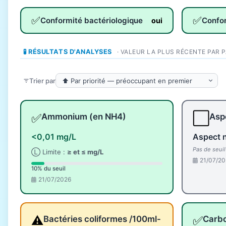
✅
✅
Conformité bactériologique
Confo
oui
🧪 RÉSULTATS D'ANALYSES
· VALEUR LA PLUS RÉCENTE PAR 
Trier par
✅
⬜
Ammonium (en NH4)
Aspe
<0,01 mg/L
Aspect 
Pas de seui
Ⓛ Limite :
≥ et ≤ mg/L
21/07/20
10% du seuil
21/07/2026
⚠️
✅
Bactéries coliformes /100ml-
Carbo