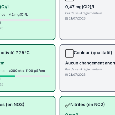
(C)/L
0,47 mg(Cl2)/L
Pas de seuil réglementaire
nce :
≤ 2 mg(C)/L
21/07/2026
l
26
⬜
ctivité ? 25°C
Couleur (qualitatif)
cm
Aucun changement anor
Pas de seuil réglementaire
nce :
≥200 et ≤ 1100 µS/cm
21/07/2026
l
26
✅
tes (en NO3)
Nitrites (en NO2)
L
0 mg/L