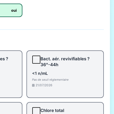
oui
⬜
les ?
Bact. aér. revivifiables ?
36°-44h
<1 n/mL
Pas de seuil réglementaire
21/07/2026
⬜
Chlore total