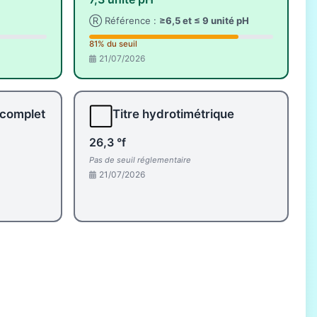
Ⓡ Référence :
≥6,5 et ≤ 9 unité pH
81% du seuil
21/07/2026
⬜
 complet
Titre hydrotimétrique
26,3 °f
Pas de seuil réglementaire
21/07/2026