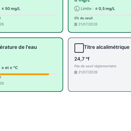
:
≤ 50 mg/L
Ⓛ Limite :
≤ 0,5 mg/L
l
0% du seuil
26
21/07/2026
⬜
rature de l'eau
Titre alcalimétrique
24,7 °f
Pas de seuil réglementaire
:
≥ et ≤ °C
21/07/2026
l
26