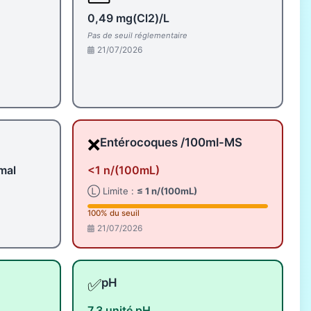
0,49 mg(Cl2)/L
Pas de seuil réglementaire
21/07/2026
❌
Entérocoques /100ml-MS
mal
<1 n/(100mL)
Ⓛ Limite :
≤ 1 n/(100mL)
100% du seuil
21/07/2026
✅
pH
7,3 unité pH