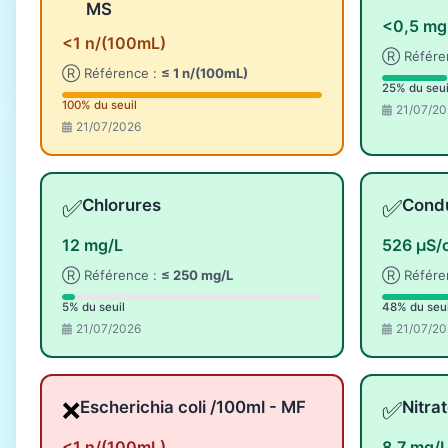
MS
<0,5 mg
<1 n/(100mL)
Ⓡ Référe
Ⓡ Référence :
≤ 1 n/(100mL)
25% du seui
100% du seuil
21/07/20
21/07/2026
✅
✅
Chlorures
Condu
12 mg/L
526 µS/
Ⓡ Référence :
≤ 250 mg/L
Ⓡ Référe
5% du seuil
48% du seui
21/07/2026
21/07/20
❌
✅
Escherichia coli /100ml - MF
Nitra
<1 n/(100mL)
8,7 mg/