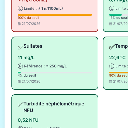
Ⓛ Limite :
≤ 1 n/(100mL)
Ⓛ Limite 
100% du seuil
17% du seui
21/07/2026
21/07/20
✅
✅
Sulfates
Tempé
11 mg/L
22,6 °C
Ⓡ Référence :
≤ 250 mg/L
Ⓛ Limite 
4% du seuil
90% du seui
21/07/2026
21/07/20
✅
Turbidité néphélométrique
NFU
0,52 NFU