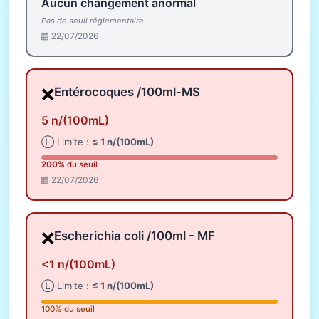
Aucun changement anormal
Pas de seuil réglementaire
22/07/2026
❌
Entérocoques /100ml-MS
5 n/(100mL)
Ⓛ Limite :
≤ 1 n/(100mL)
200%
du seuil
22/07/2026
❌
Escherichia coli /100ml - MF
<1 n/(100mL)
Ⓛ Limite :
≤ 1 n/(100mL)
100% du seuil