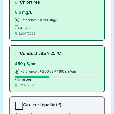
✅
Chlorures
9,6 mg/L
Ⓡ Référence :
≤ 250 mg/L
4% du seuil
22/07/2026
✅
Conductivité ? 25°C
450 µS/cm
Ⓡ Référence :
≥200 et ≤ 1100 µS/cm
41% du seuil
22/07/2026
⬜
Couleur (qualitatif)