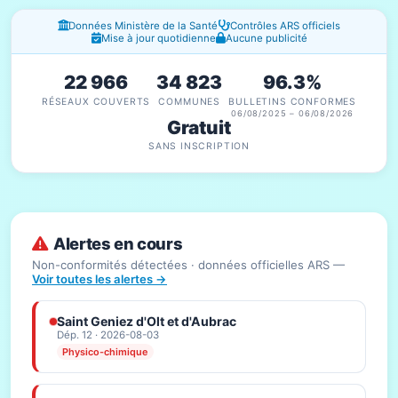
Fenêtres d'information
Données Ministère de la Santé
Contrôles ARS officiels
Mise à jour quotidienne
Aucune publicité
22 966
34 823
96.3%
RÉSEAUX COUVERTS
COMMUNES
BULLETINS CONFORMES
06/08/2025 – 06/08/2026
Gratuit
SANS INSCRIPTION
Alertes en cours
Non-conformités détectées · données officielles ARS —
Voir toutes les alertes →
Saint Geniez d'Olt et d'Aubrac
Dép. 12 · 2026-08-03
Physico-chimique