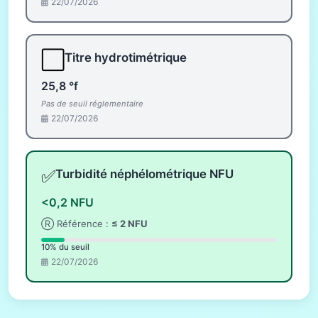
22/07/2026
⬜
Titre hydrotimétrique
25,8 °f
Pas de seuil réglementaire
22/07/2026
✅
Turbidité néphélométrique NFU
<0,2 NFU
Ⓡ Référence :
≤ 2 NFU
10% du seuil
22/07/2026