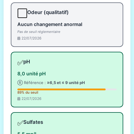
⬜
Odeur (qualitatif)
Aucun changement anormal
Pas de seuil réglementaire
22/07/2026
✅
pH
8,0 unité pH
Ⓡ Référence :
≥6,5 et ≤ 9 unité pH
89% du seuil
22/07/2026
✅
Sulfates
5,5 mg/L