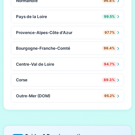
Normandie
96.8%
Pays de la Loire
99.5%
Provence-Alpes-Côte d'Azur
97.7%
Bourgogne-Franche-Comté
96.4%
Centre-Val de Loire
94.7%
Corse
89.3%
Outre-Mer (DOM)
95.2%