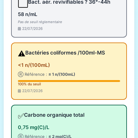
⬜
Bact. aér. revivifiables ? 36°-44h
58 n/mL
Pas de seuil réglementaire
22/07/2026
⚠️
Bactéries coliformes /100ml-MS
<1 n/(100mL)
Ⓡ Référence :
≤ 1 n/(100mL)
100% du seuil
22/07/2026
✅
Carbone organique total
0,75 mg(C)/L
Ⓡ Référence :
≤ 2 mg(C)/L