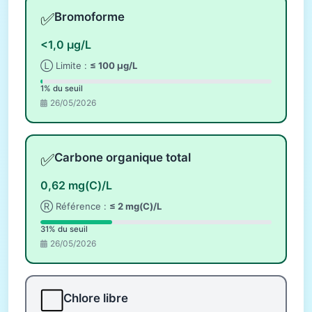
✅
Bromoforme
<1,0 µg/L
Ⓛ Limite :
≤ 100 µg/L
1% du seuil
26/05/2026
✅
Carbone organique total
0,62 mg(C)/L
Ⓡ Référence :
≤ 2 mg(C)/L
31% du seuil
26/05/2026
⬜
Chlore libre