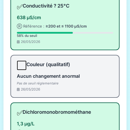
✅
Conductivité ? 25°C
638 µS/cm
Ⓡ Référence :
≥200 et ≤ 1100 µS/cm
58% du seuil
26/05/2026
⬜
Couleur (qualitatif)
Aucun changement anormal
Pas de seuil réglementaire
26/05/2026
✅
Dichloromonobromométhane
1,3 µg/L