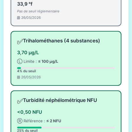
33,9 °f
Pas de seuil réglementaire
26/05/2026
✅
Trihalométhanes (4 substances)
3,70 µg/L
Ⓛ Limite :
≤ 100 µg/L
4% du seuil
26/05/2026
✅
Turbidité néphélométrique NFU
<0,50 NFU
Ⓡ Référence :
≤ 2 NFU
25% du seuil