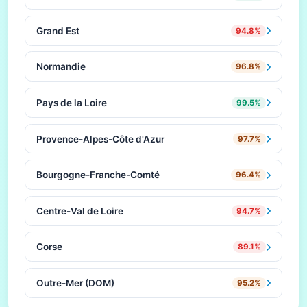
Grand Est
94.8%
Normandie
96.8%
Pays de la Loire
99.5%
Provence-Alpes-Côte d'Azur
97.7%
Bourgogne-Franche-Comté
96.4%
Centre-Val de Loire
94.7%
Corse
89.1%
Outre-Mer (DOM)
95.2%