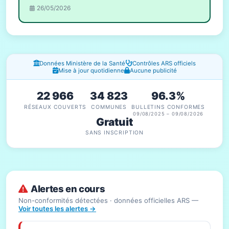
26/05/2026
Fenêtres d'information
Données Ministère de la Santé
Contrôles ARS officiels
Mise à jour quotidienne
Aucune publicité
22 966
34 823
96.3%
RÉSEAUX COUVERTS
COMMUNES
BULLETINS CONFORMES
09/08/2025 – 09/08/2026
Gratuit
SANS INSCRIPTION
Alertes en cours
Non-conformités détectées · données officielles ARS —
Voir toutes les alertes →