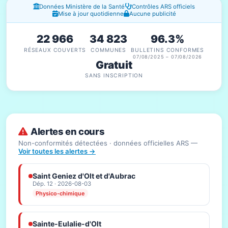
Fenêtres d'information
Données Ministère de la Santé
Contrôles ARS officiels
Mise à jour quotidienne
Aucune publicité
22 966
34 823
96.3%
RÉSEAUX COUVERTS
COMMUNES
BULLETINS CONFORMES
07/08/2025 – 07/08/2026
Gratuit
SANS INSCRIPTION
Alertes en cours
Non-conformités détectées · données officielles ARS —
Voir toutes les alertes →
Saint Geniez d'Olt et d'Aubrac
Dép. 12 · 2026-08-03
Physico-chimique
Sainte-Eulalie-d'Olt