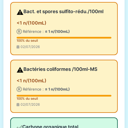
⚠️
Bact. et spores sulfito-rédu./100ml
<1 n/(100mL)
Ⓡ Référence :
≤ 1 n/(100mL)
100% du seuil
02/07/2026
⚠️
Bactéries coliformes /100ml-MS
<1 n/(100mL)
Ⓡ Référence :
≤ 1 n/(100mL)
100% du seuil
02/07/2026
✅
Carbone organique total