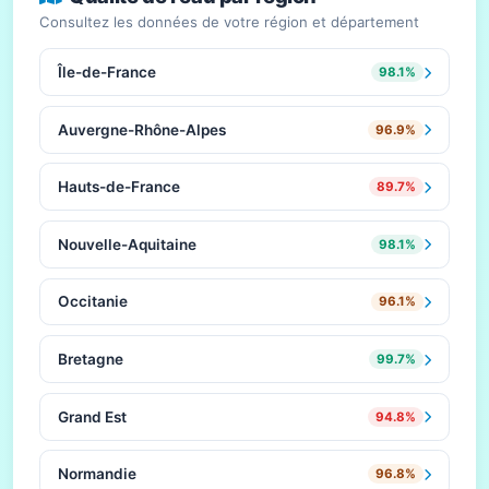
Consultez les données de votre région et département
Île-de-France
98.1%
Auvergne-Rhône-Alpes
96.9%
Hauts-de-France
89.7%
Nouvelle-Aquitaine
98.1%
Occitanie
96.1%
Bretagne
99.7%
Grand Est
94.8%
Normandie
96.8%