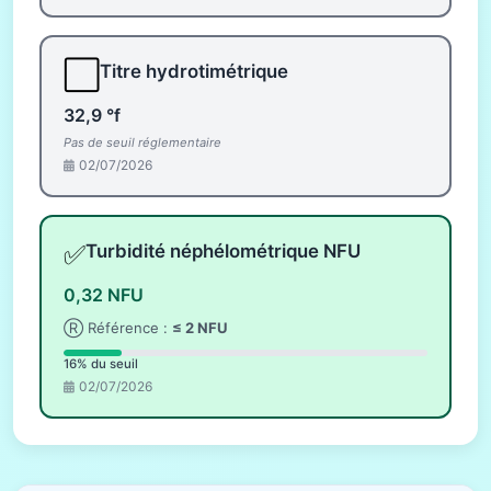
⬜
Titre hydrotimétrique
32,9 °f
Pas de seuil réglementaire
02/07/2026
✅
Turbidité néphélométrique NFU
0,32 NFU
Ⓡ Référence :
≤ 2 NFU
16% du seuil
02/07/2026