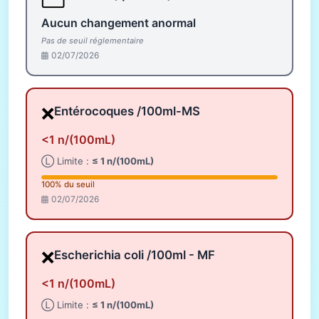
Aucun changement anormal
Pas de seuil réglementaire
02/07/2026
❌
Entérocoques /100ml-MS
<1 n/(100mL)
Ⓛ Limite :
≤ 1 n/(100mL)
100% du seuil
02/07/2026
❌
Escherichia coli /100ml - MF
<1 n/(100mL)
Ⓛ Limite :
≤ 1 n/(100mL)