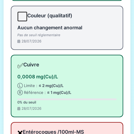
⬜
Couleur (qualitatif)
Aucun changement anormal
Pas de seuil réglementaire
28/07/2026
✅
Cuivre
0,0008 mg(Cu)/L
Ⓛ Limite :
≤ 2 mg(Cu)/L
Ⓡ Référence :
≤ 1 mg(Cu)/L
0% du seuil
28/07/2026
❌
Entérocoques /100ml-MS