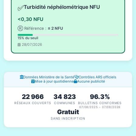
✅
Turbidité néphélométrique NFU
<0,30 NFU
Ⓡ Référence :
≤ 2 NFU
15% du seuil
28/07/2026
Fenêtres d'information
Données Ministère de la Santé
Contrôles ARS officiels
Mise à jour quotidienne
Aucune publicité
22 966
34 823
96.3%
RÉSEAUX COUVERTS
COMMUNES
BULLETINS CONFORMES
07/08/2025 – 07/08/2026
Gratuit
SANS INSCRIPTION