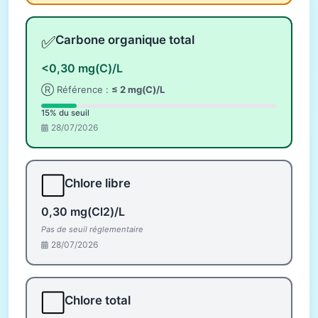
✅
Carbone organique total
<0,30 mg(C)/L
Ⓡ Référence :
≤ 2 mg(C)/L
15% du seuil
28/07/2026
⬜
Chlore libre
0,30 mg(Cl2)/L
Pas de seuil réglementaire
28/07/2026
⬜
Chlore total