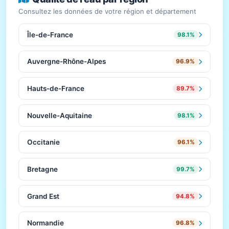
Consultez les données de votre région et département
Île-de-France
98.1%
Auvergne-Rhône-Alpes
96.9%
Hauts-de-France
89.7%
Nouvelle-Aquitaine
98.1%
Occitanie
96.1%
Bretagne
99.7%
Grand Est
94.8%
Normandie
96.8%