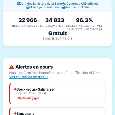
Fenêtres d'information
Données Ministère de la Santé
Contrôles ARS officiels
Mise à jour quotidienne
Aucune publicité
22 966
34 823
96.3%
RÉSEAUX COUVERTS
COMMUNES
BULLETINS CONFORMES
09/08/2025 – 09/08/2026
Gratuit
SANS INSCRIPTION
Alertes en cours
Non-conformités détectées · données officielles ARS —
Voir toutes les alertes →
Boux-sous-Salmaise
Dép. 21 · 2026-08-04
Bactériologique
Empurany