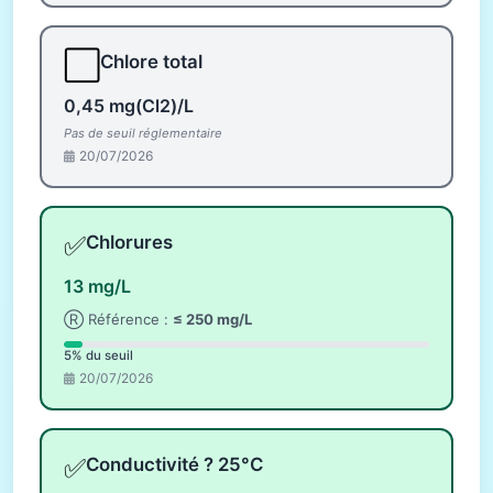
⬜
Chlore total
0,45 mg(Cl2)/L
Pas de seuil réglementaire
20/07/2026
✅
Chlorures
13 mg/L
Ⓡ Référence :
≤ 250 mg/L
5% du seuil
20/07/2026
✅
Conductivité ? 25°C