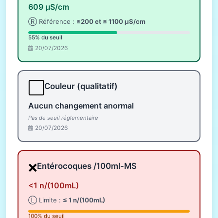
609 µS/cm
Ⓡ Référence :
≥200 et ≤ 1100 µS/cm
55% du seuil
20/07/2026
⬜
Couleur (qualitatif)
Aucun changement anormal
Pas de seuil réglementaire
20/07/2026
❌
Entérocoques /100ml-MS
<1 n/(100mL)
Ⓛ Limite :
≤ 1 n/(100mL)
100% du seuil