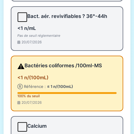
⬜
Bact. aér. revivifiables ? 36°-44h
<1 n/mL
Pas de seuil réglementaire
20/07/2026
⚠️
Bactéries coliformes /100ml-MS
<1 n/(100mL)
Ⓡ Référence :
≤ 1 n/(100mL)
100% du seuil
20/07/2026
⬜
Calcium