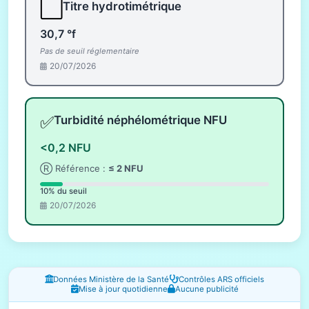
⬜
Titre hydrotimétrique
30,7 °f
Pas de seuil réglementaire
20/07/2026
✅
Turbidité néphélométrique NFU
<0,2 NFU
Ⓡ Référence :
≤ 2 NFU
10% du seuil
20/07/2026
Fenêtres d'information
Données Ministère de la Santé
Contrôles ARS officiels
Mise à jour quotidienne
Aucune publicité