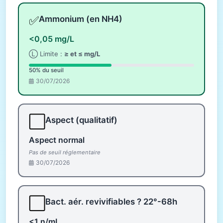
✅
Ammonium (en NH4)
<0,05 mg/L
Ⓛ Limite :
≥ et ≤ mg/L
50% du seuil
30/07/2026
⬜
Aspect (qualitatif)
Aspect normal
Pas de seuil réglementaire
30/07/2026
⬜
Bact. aér. revivifiables ? 22°-68h
<1 n/mL