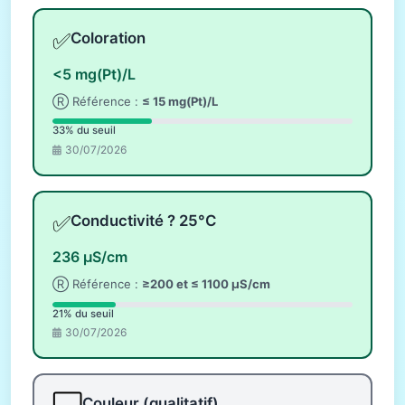
✅
Coloration
<5 mg(Pt)/L
Ⓡ Référence :
≤ 15 mg(Pt)/L
33% du seuil
30/07/2026
✅
Conductivité ? 25°C
236 µS/cm
Ⓡ Référence :
≥200 et ≤ 1100 µS/cm
21% du seuil
30/07/2026
Couleur (qualitatif)