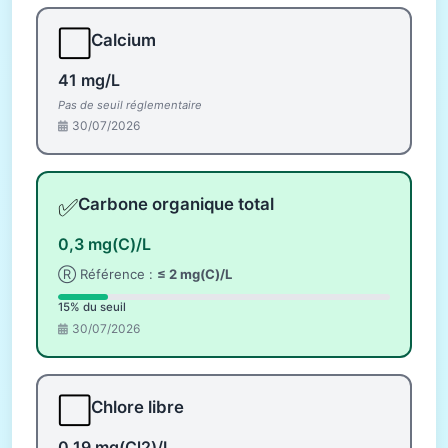
⬜
Calcium
41 mg/L
Pas de seuil réglementaire
30/07/2026
✅
Carbone organique total
0,3 mg(C)/L
Ⓡ Référence :
≤ 2 mg(C)/L
15% du seuil
30/07/2026
⬜
Chlore libre
0,19 mg(Cl2)/L