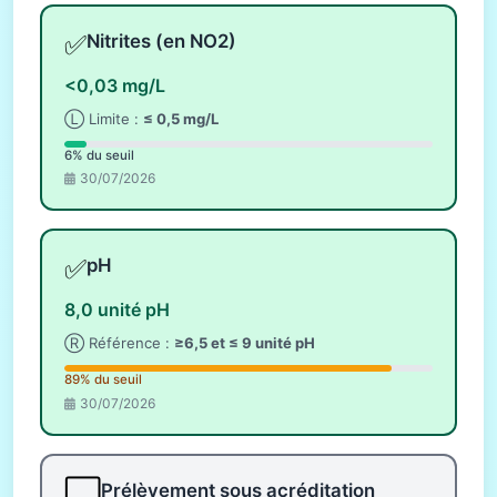
✅
Nitrites (en NO2)
<0,03 mg/L
Ⓛ Limite :
≤ 0,5 mg/L
6% du seuil
30/07/2026
✅
pH
8,0 unité pH
Ⓡ Référence :
≥6,5 et ≤ 9 unité pH
89% du seuil
30/07/2026
⬜
Prélèvement sous acréditation