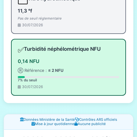
11,3 °f
Pas de seuil réglementaire
30/07/2026
✅
Turbidité néphélométrique NFU
0,14 NFU
Ⓡ Référence :
≤ 2 NFU
7% du seuil
30/07/2026
Fenêtres d'information
Données Ministère de la Santé
Contrôles ARS officiels
Mise à jour quotidienne
Aucune publicité