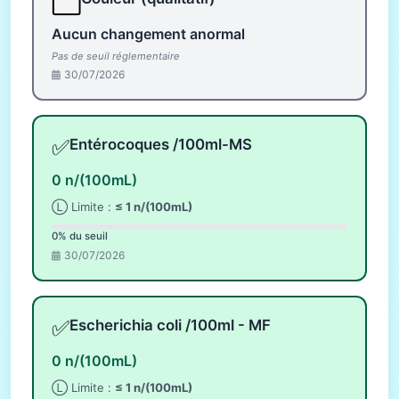
⬜
Aucun changement anormal
Pas de seuil réglementaire
30/07/2026
✅
Entérocoques /100ml-MS
0 n/(100mL)
Ⓛ Limite :
≤ 1 n/(100mL)
0% du seuil
30/07/2026
✅
Escherichia coli /100ml - MF
0 n/(100mL)
Ⓛ Limite :
≤ 1 n/(100mL)