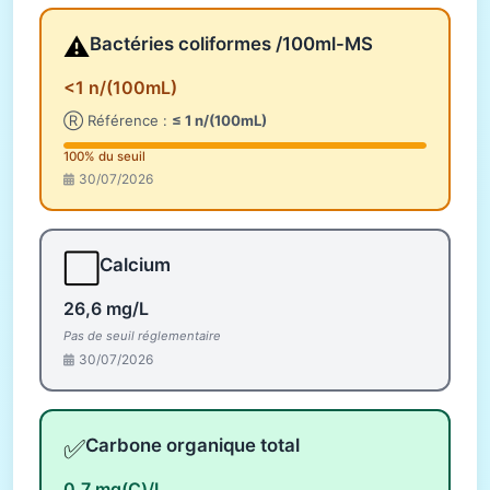
⚠️
Bactéries coliformes /100ml-MS
<1 n/(100mL)
Ⓡ Référence :
≤ 1 n/(100mL)
100% du seuil
30/07/2026
⬜
Calcium
26,6 mg/L
Pas de seuil réglementaire
30/07/2026
✅
Carbone organique total
0,7 mg(C)/L