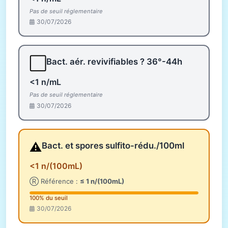
Pas de seuil réglementaire
30/07/2026
⬜
Bact. aér. revivifiables ? 36°-44h
<1 n/mL
Pas de seuil réglementaire
30/07/2026
⚠️
Bact. et spores sulfito-rédu./100ml
<1 n/(100mL)
Ⓡ Référence :
≤ 1 n/(100mL)
100% du seuil
30/07/2026