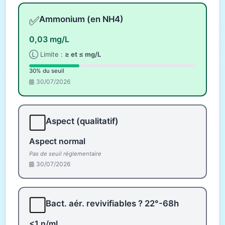
✅
Ammonium (en NH4)
0,03 mg/L
Ⓛ Limite :
≥ et ≤ mg/L
30% du seuil
30/07/2026
⬜
Aspect (qualitatif)
Aspect normal
Pas de seuil réglementaire
30/07/2026
⬜
Bact. aér. revivifiables ? 22°-68h
<1 n/mL