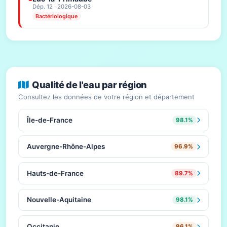
Dép. 12 · 2026-08-03
Bactériologique
Qualité de l'eau par région
Consultez les données de votre région et département
Île-de-France
98.1%
Auvergne-Rhône-Alpes
96.9%
Hauts-de-France
89.7%
Nouvelle-Aquitaine
98.1%
Occitanie
96.1%