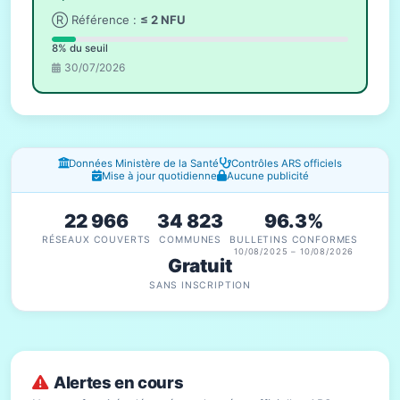
Ⓡ Référence :
≤ 2 NFU
8% du seuil
30/07/2026
Fenêtres d'information
Données Ministère de la Santé
Contrôles ARS officiels
Mise à jour quotidienne
Aucune publicité
22 966
34 823
96.3%
RÉSEAUX COUVERTS
COMMUNES
BULLETINS CONFORMES
10/08/2025 – 10/08/2026
Gratuit
SANS INSCRIPTION
Alertes en cours