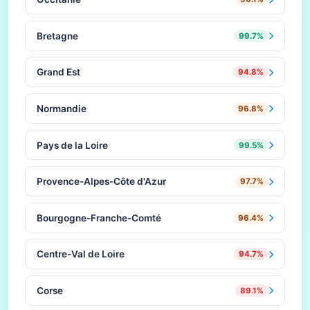
Bretagne
99.7%
Grand Est
94.8%
Normandie
96.8%
Pays de la Loire
99.5%
Provence-Alpes-Côte d'Azur
97.7%
Bourgogne-Franche-Comté
96.4%
Centre-Val de Loire
94.7%
Corse
89.1%