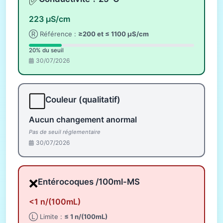
✅
223 µS/cm
Ⓡ Référence :
≥200 et ≤ 1100 µS/cm
20% du seuil
30/07/2026
⬜
Couleur (qualitatif)
Aucun changement anormal
Pas de seuil réglementaire
30/07/2026
❌
Entérocoques /100ml-MS
<1 n/(100mL)
Ⓛ Limite :
≤ 1 n/(100mL)