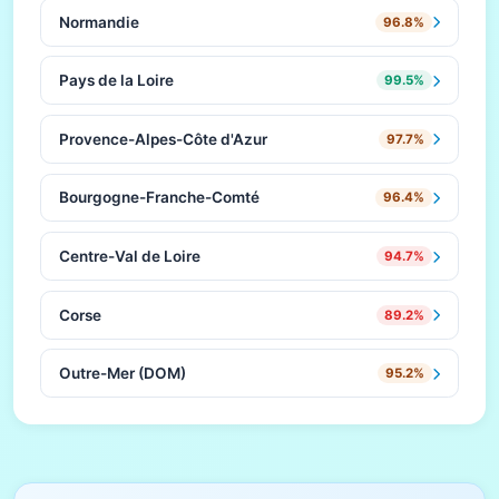
Normandie
96.8%
Pays de la Loire
99.5%
Provence-Alpes-Côte d'Azur
97.7%
Bourgogne-Franche-Comté
96.4%
Centre-Val de Loire
94.7%
Corse
89.2%
Outre-Mer (DOM)
95.2%