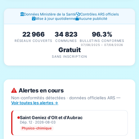
Fenêtres d'information
Données Ministère de la Santé
Contrôles ARS officiels
Mise à jour quotidienne
Aucune publicité
22 966
34 823
96.3%
RÉSEAUX COUVERTS
COMMUNES
BULLETINS CONFORMES
07/08/2025 – 07/08/2026
Gratuit
SANS INSCRIPTION
Alertes en cours
Non-conformités détectées · données officielles ARS —
Voir toutes les alertes →
Saint Geniez d'Olt et d'Aubrac
Dép. 12 · 2026-08-03
Physico-chimique