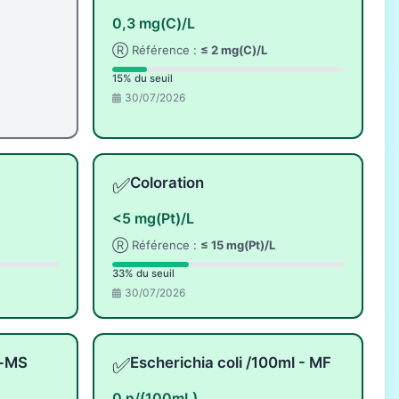
0,3 mg(C)/L
Ⓡ Référence :
≤ 2 mg(C)/L
15% du seuil
30/07/2026
✅
Coloration
<5 mg(Pt)/L
Ⓡ Référence :
≤ 15 mg(Pt)/L
33% du seuil
30/07/2026
✅
l-MS
Escherichia coli /100ml - MF
0 n/(100mL)