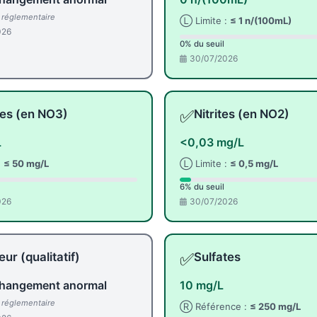
l réglementaire
Ⓛ Limite :
≤ 1 n/(100mL)
026
0% du seuil
30/07/2026
✅
tes (en NO3)
Nitrites (en NO2)
L
<0,03 mg/L
:
≤ 50 mg/L
Ⓛ Limite :
≤ 0,5 mg/L
6% du seuil
026
30/07/2026
✅
ur (qualitatif)
Sulfates
hangement anormal
10 mg/L
l réglementaire
Ⓡ Référence :
≤ 250 mg/L