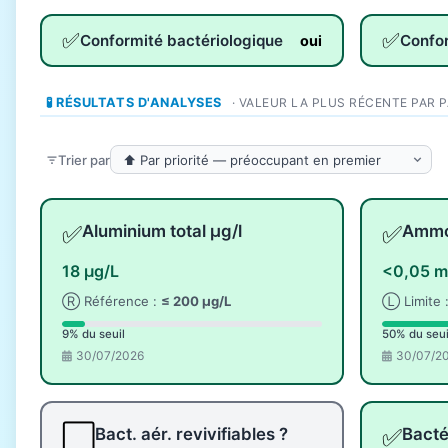
✅
✅
Conformité bactériologique
Confo
oui
🧪 RÉSULTATS D'ANALYSES
· VALEUR LA PLUS RÉCENTE PAR 
Trier par
✅
✅
Aluminium total µg/l
Ammo
18 µg/L
<0,05 m
Ⓡ Référence :
≤ 200 µg/L
Ⓛ Limite 
9% du seuil
50% du seui
30/07/2026
30/07/2
⬜
✅
Bact. aér. revivifiables ?
Bacté