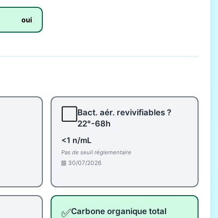
oui
⬜
Bact. aér. revivifiables ?
22°-68h
<1 n/mL
Pas de seuil réglementaire
30/07/2026
✅
Carbone organique total