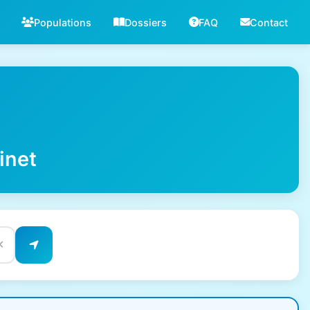
Populations
Dossiers
FAQ
Contact
inet
✕