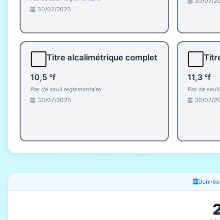
30/07/2
30/07/2026
⬜
⬜
Titre alcalimétrique complet
Titr
10,5 °f
11,3 °f
Pas de seuil réglementaire
Pas de seui
30/07/2026
30/07/2
Fenêtres d'information
Données