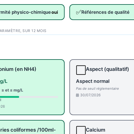
✅
rmité physico-chimique
Références de qualité
oui
PARAMÈTRE, SUR 12 MOIS
⬜
nium (en NH4)
Aspect (qualitatif)
g/L
Aspect normal
Pas de seuil réglementaire
:
≥ et ≤ mg/L
30/07/2026
l
026
⬜
ries coliformes /100ml-
Calcium