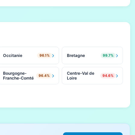
Occitanie
Bretagne
96.1%
99.7%
Bourgogne-
Centre-Val de
96.4%
94.6%
Franche-Comté
Loire