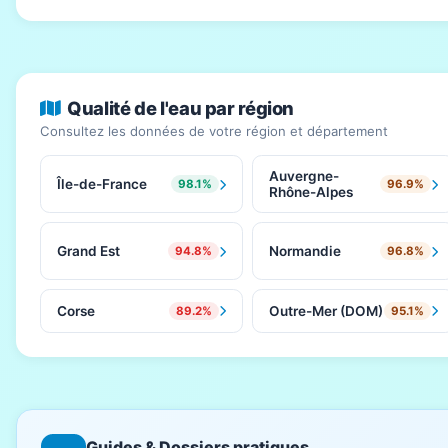
Qualité de l'eau par région
Consultez les données de votre région et département
Auvergne-
Île-de-France
98.1%
96.9%
Rhône-Alpes
Grand Est
Normandie
94.8%
96.8%
Corse
Outre-Mer (DOM)
89.2%
95.1%
Guides & Dossiers pratiques