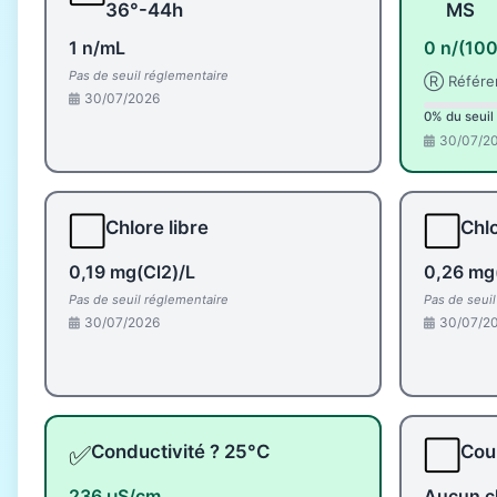
36°-44h
MS
1 n/mL
0 n/(10
Pas de seuil réglementaire
Ⓡ Référe
30/07/2026
0% du seuil
30/07/2
⬜
⬜
Chlore libre
Chlo
0,19 mg(Cl2)/L
0,26 mg
Pas de seuil réglementaire
Pas de seui
30/07/2026
30/07/2
✅
⬜
Conductivité ? 25°C
Coul
236 µS/cm
Aucun c