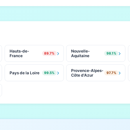
Hauts-de-
Nouvelle-
89.7%
98.1%
France
Aquitaine
Provence-Alpes-
Pays de la Loire
99.5%
97.7%
Côte d'Azur