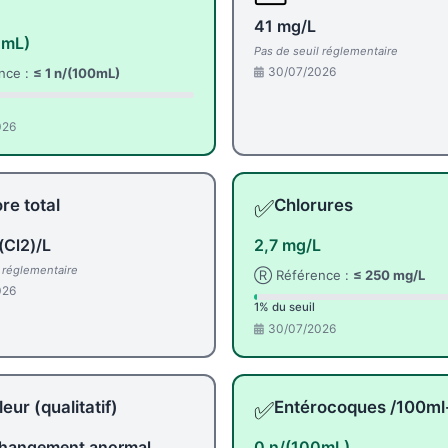
41 mg/L
0mL)
Pas de seuil réglementaire
30/07/2026
nce :
≤ 1 n/(100mL)
026
✅
re total
Chlorures
(Cl2)/L
2,7 mg/L
l réglementaire
Ⓡ Référence :
≤ 250 mg/L
026
1% du seuil
30/07/2026
✅
eur (qualitatif)
Entérocoques /100m
hangement anormal
0 n/(100mL)