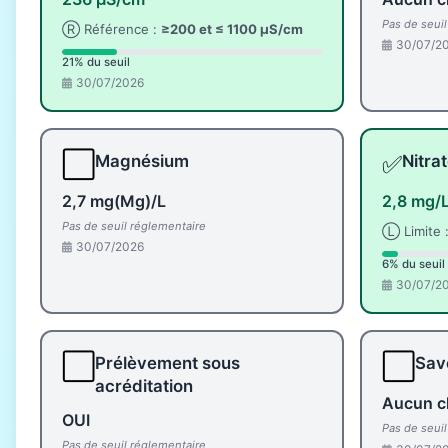
Pas de seui
Ⓡ Référence :
≥200 et ≤ 1100 µS/cm
30/07/2
21% du seuil
30/07/2026
⬜
✅
Magnésium
Nitra
2,7 mg(Mg)/L
2,8 mg/
Pas de seuil réglementaire
Ⓛ Limite 
30/07/2026
6% du seuil
30/07/2
⬜
⬜
Prélèvement sous
Save
acréditation
Aucun c
OUI
Pas de seui
Pas de seuil réglementaire