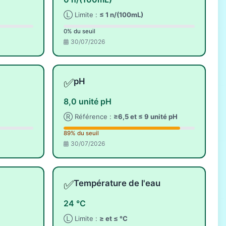
Ⓛ Limite :
≤ 1 n/(100mL)
0% du seuil
30/07/2026
✅
pH
8,0 unité pH
Ⓡ Référence :
≥6,5 et ≤ 9 unité pH
89% du seuil
30/07/2026
✅
Température de l'eau
24 °C
Ⓛ Limite :
≥ et ≤ °C