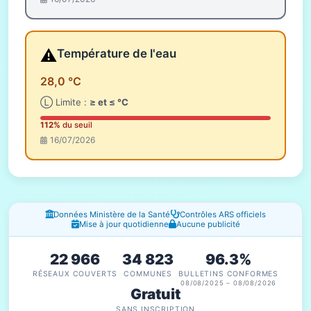
⚠️
Température de l'eau
28,0 °C
Ⓛ Limite :
≥ et ≤ °C
112%
du seuil
16/07/2026
Fenêtres d'information
Données Ministère de la Santé
Contrôles ARS officiels
Mise à jour quotidienne
Aucune publicité
22 966
34 823
96.3%
RÉSEAUX COUVERTS
COMMUNES
BULLETINS CONFORMES
08/08/2025 – 08/08/2026
Gratuit
SANS INSCRIPTION