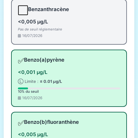
⬜
Benzanthracène
<0,005 µg/L
Pas de seuil réglementaire
16/07/2026
✅
Benzo(a)pyrène
<0,001 µg/L
Ⓛ Limite :
≤ 0.01 µg/L
10% du seuil
16/07/2026
✅
Benzo(b)fluoranthène
<0,005 µg/L