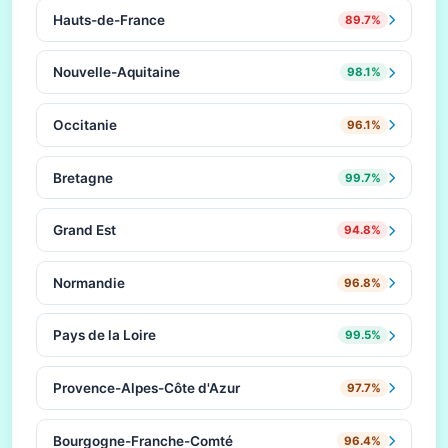
Hauts-de-France
89.7%
Nouvelle-Aquitaine
98.1%
Occitanie
96.1%
Bretagne
99.7%
Grand Est
94.8%
Normandie
96.8%
Pays de la Loire
99.5%
Provence-Alpes-Côte d'Azur
97.7%
Bourgogne-Franche-Comté
96.4%