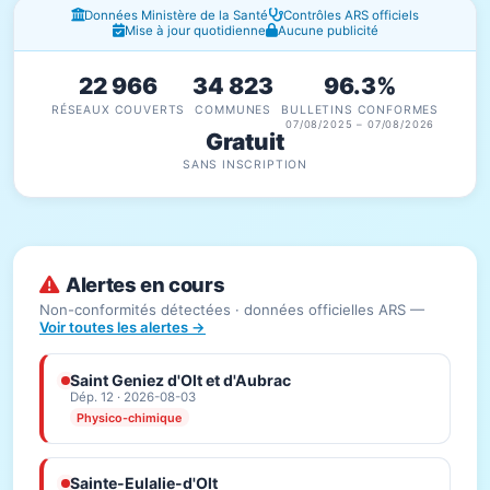
Fenêtres d'information
Données Ministère de la Santé
Contrôles ARS officiels
Mise à jour quotidienne
Aucune publicité
22 966
34 823
96.3%
RÉSEAUX COUVERTS
COMMUNES
BULLETINS CONFORMES
07/08/2025 – 07/08/2026
Gratuit
SANS INSCRIPTION
Alertes en cours
Non-conformités détectées · données officielles ARS —
Voir toutes les alertes →
Saint Geniez d'Olt et d'Aubrac
Dép. 12 · 2026-08-03
Physico-chimique
Sainte-Eulalie-d'Olt