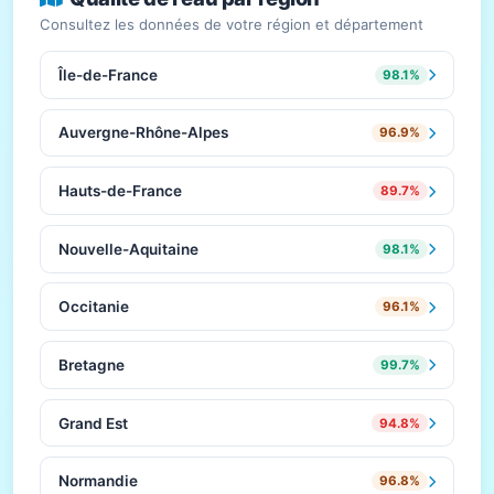
Consultez les données de votre région et département
Île-de-France
98.1%
Auvergne-Rhône-Alpes
96.9%
Hauts-de-France
89.7%
Nouvelle-Aquitaine
98.1%
Occitanie
96.1%
Bretagne
99.7%
Grand Est
94.8%
Normandie
96.8%