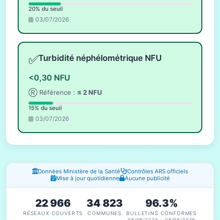
20% du seuil
03/07/2026
✅
Turbidité néphélométrique NFU
<0,30 NFU
Ⓡ Référence :
≤ 2 NFU
15% du seuil
03/07/2026
Fenêtres d'information
Données Ministère de la Santé
Contrôles ARS officiels
Mise à jour quotidienne
Aucune publicité
22 966
34 823
96.3%
RÉSEAUX COUVERTS
COMMUNES
BULLETINS CONFORMES
08/08/2025 – 08/08/2026