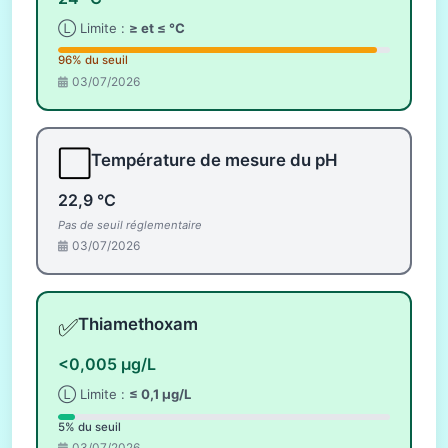
Ⓛ Limite :
≥ et ≤ °C
96% du seuil
03/07/2026
⬜
Température de mesure du pH
22,9 °C
Pas de seuil réglementaire
03/07/2026
✅
Thiamethoxam
<0,005 µg/L
Ⓛ Limite :
≤ 0,1 µg/L
5% du seuil
03/07/2026