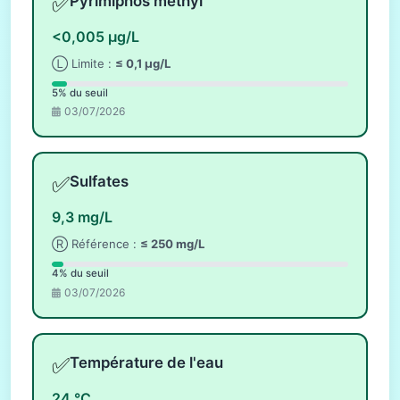
✅
Pyrimiphos méthyl
<0,005 µg/L
Ⓛ Limite :
≤ 0,1 µg/L
5% du seuil
03/07/2026
✅
Sulfates
9,3 mg/L
Ⓡ Référence :
≤ 250 mg/L
4% du seuil
03/07/2026
✅
Température de l'eau
24 °C