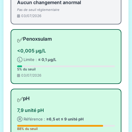
Aucun changement anormal
Pas de seuil réglementaire
03/07/2026
✅
Penoxsulam
<0,005 µg/L
Ⓛ Limite :
≤ 0,1 µg/L
5% du seuil
03/07/2026
✅
pH
7,9 unité pH
Ⓡ Référence :
≥6,5 et ≤ 9 unité pH
88% du seuil