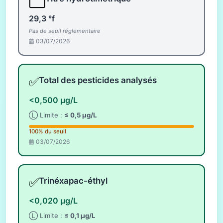
⬜
29,3 °f
Pas de seuil réglementaire
03/07/2026
✅
Total des pesticides analysés
<0,500 µg/L
Ⓛ Limite :
≤ 0,5 µg/L
100% du seuil
03/07/2026
✅
Trinéxapac-éthyl
<0,020 µg/L
Ⓛ Limite :
≤ 0,1 µg/L