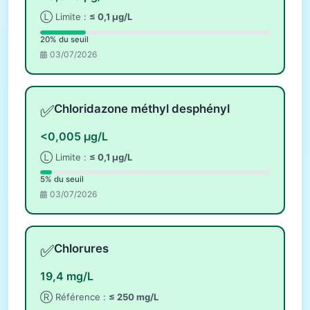
Ⓛ Limite :
≤ 0,1 µg/L
20% du seuil
03/07/2026
✅
Chloridazone méthyl desphényl
<0,005 µg/L
Ⓛ Limite :
≤ 0,1 µg/L
5% du seuil
03/07/2026
✅
Chlorures
19,4 mg/L
Ⓡ Référence :
≤ 250 mg/L