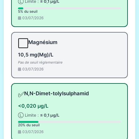
Ⓛ Limite :
≤ 0,1 µg/L
5% du seuil
03/07/2026
⬜
Magnésium
10,5 mg(Mg)/L
Pas de seuil réglementaire
03/07/2026
✅
N,N-Dimet-tolylsulphamid
<0,020 µg/L
Ⓛ Limite :
≤ 0,1 µg/L
20% du seuil
03/07/2026