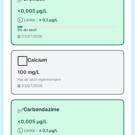
<0,005 µg/L
Ⓛ Limite :
≤ 0,1 µg/L
5% du seuil
03/07/2026
⬜
Calcium
100 mg/L
Pas de seuil réglementaire
03/07/2026
✅
Carbendazime
<0,005 µg/L
Ⓛ Limite :
≤ 0,1 µg/L