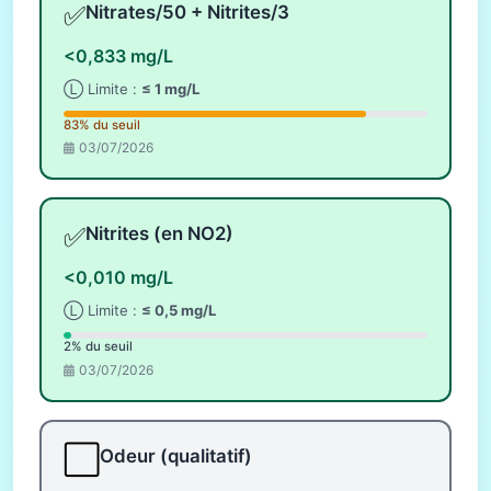
✅
Nitrates/50 + Nitrites/3
<0,833 mg/L
Ⓛ Limite :
≤ 1 mg/L
83% du seuil
03/07/2026
✅
Nitrites (en NO2)
<0,010 mg/L
Ⓛ Limite :
≤ 0,5 mg/L
2% du seuil
03/07/2026
⬜
Odeur (qualitatif)