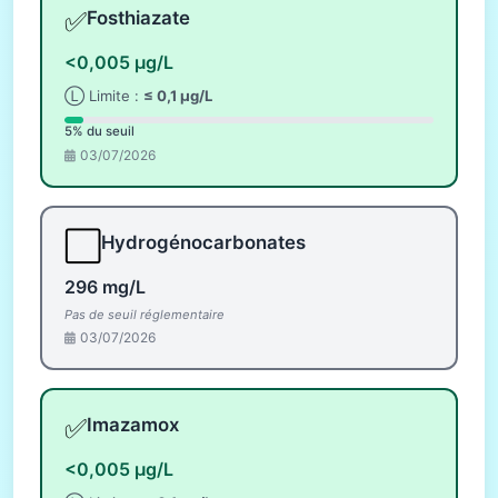
✅
Fosthiazate
<0,005 µg/L
Ⓛ Limite :
≤ 0,1 µg/L
5% du seuil
03/07/2026
⬜
Hydrogénocarbonates
296 mg/L
Pas de seuil réglementaire
03/07/2026
✅
Imazamox
<0,005 µg/L