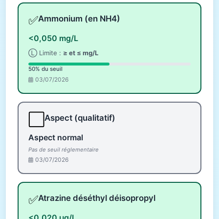
✅
Ammonium (en NH4)
<0,050 mg/L
Ⓛ Limite :
≥ et ≤ mg/L
50% du seuil
03/07/2026
⬜
Aspect (qualitatif)
Aspect normal
Pas de seuil réglementaire
03/07/2026
✅
Atrazine déséthyl déisopropyl
<0,020 µg/L