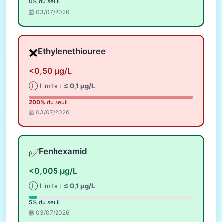
0% du seuil
03/07/2026
❌
Ethylenethiouree
<0,50 µg/L
Ⓛ Limite :
≤ 0,1 µg/L
200%
du seuil
03/07/2026
✅
Fenhexamid
<0,005 µg/L
Ⓛ Limite :
≤ 0,1 µg/L
5% du seuil
03/07/2026