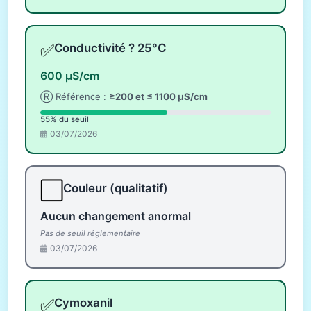
✅
Conductivité ? 25°C
600 µS/cm
Ⓡ Référence :
≥200 et ≤ 1100 µS/cm
55% du seuil
03/07/2026
⬜
Couleur (qualitatif)
Aucun changement anormal
Pas de seuil réglementaire
03/07/2026
✅
Cymoxanil