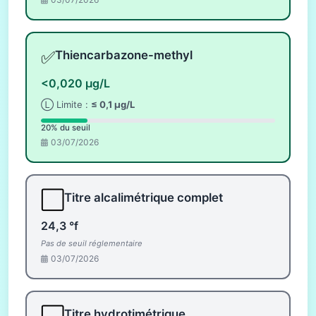
✅
Thiencarbazone-methyl
<0,020 µg/L
Ⓛ Limite :
≤ 0,1 µg/L
20% du seuil
03/07/2026
⬜
Titre alcalimétrique complet
24,3 °f
Pas de seuil réglementaire
03/07/2026
Titre hydrotimétrique