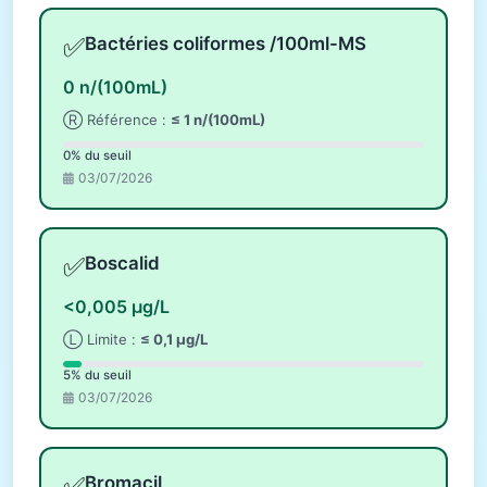
✅
Bactéries coliformes /100ml-MS
0 n/(100mL)
Ⓡ Référence :
≤ 1 n/(100mL)
0% du seuil
03/07/2026
✅
Boscalid
<0,005 µg/L
Ⓛ Limite :
≤ 0,1 µg/L
5% du seuil
03/07/2026
✅
Bromacil