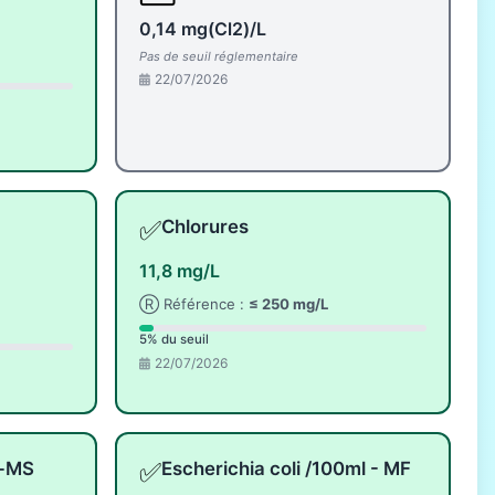
0,14 mg(Cl2)/L
Pas de seuil réglementaire
22/07/2026
✅
Chlorures
11,8 mg/L
Ⓡ Référence :
≤ 250 mg/L
5% du seuil
22/07/2026
✅
l-MS
Escherichia coli /100ml - MF