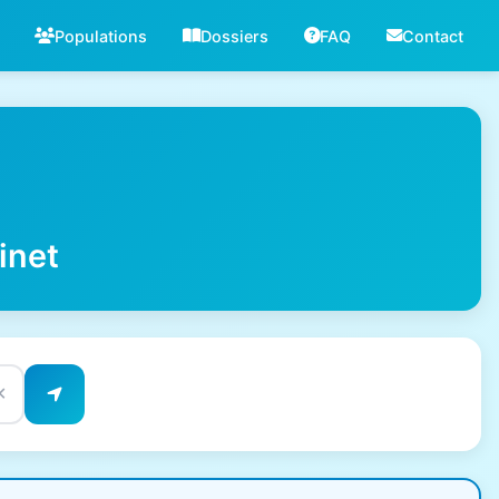
Populations
Dossiers
FAQ
Contact
inet
✕