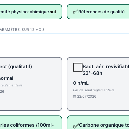
✅
rmité physico-chimique
Références de qualité
oui
PARAMÈTRE, SUR 12 MOIS
⬜
ct (qualitatif)
Bact. aér. revivifiab
22°-68h
normal
0 n/mL
l réglementaire
Pas de seuil réglementaire
026
22/07/2026
✅
ries coliformes /100ml-
Carbone organique to