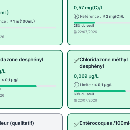
0,57 mg(C)/L
0mL)
Ⓡ Référence :
≤ 2 mg(C)/L
nce :
≤ 1 n/(100mL)
28% du seuil
22/07/2026
026
✅
idazone desphényl
Chloridazone méthyl
desphényl
g/L
0,069 µg/L
:
≤ 0,1 µg/L
Ⓛ Limite :
≤ 0,1 µg/L
l
69% du seuil
026
22/07/2026
✅
eur (qualitatif)
Entérocoques /100m