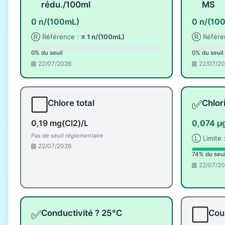
rédu./100ml
MS
0 n/(100mL)
0 n/(10
Ⓡ Référence :
≤ 1 n/(100mL)
Ⓡ Référe
0% du seuil
0% du seuil
22/07/2026
22/07/2
⬜
✅
Chlore total
Chlor
0,19 mg(Cl2)/L
0,074 µ
Pas de seuil réglementaire
Ⓛ Limite 
22/07/2026
74% du seui
22/07/2
✅
⬜
Conductivité ? 25°C
Coul