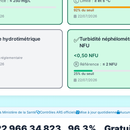
nce :
≤ 250 mg/L
Ⓛ Limite :
≥ et ≤ °C
92% du seuil
026
22/07/2026
✅
e hydrotimétrique
Turbidité néphélomét
NFU
<0,50 NFU
l réglementaire
026
Ⓡ Référence :
≤ 2 NFU
25% du seuil
22/07/2026
 Ministère de la Santé
Contrôles ARS officiels
Mise à jour quotidienne
Aucune
22 966
34 823
96.3%
Gratu