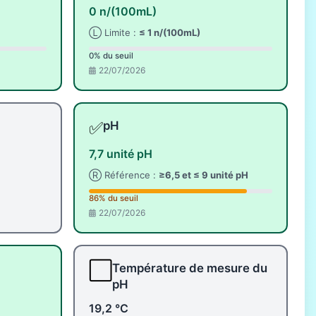
0 n/(100mL)
Ⓛ Limite :
≤ 1 n/(100mL)
0% du seuil
22/07/2026
✅
pH
7,7 unité pH
Ⓡ Référence :
≥6,5 et ≤ 9 unité pH
86% du seuil
22/07/2026
⬜
Température de mesure du
pH
19,2 °C