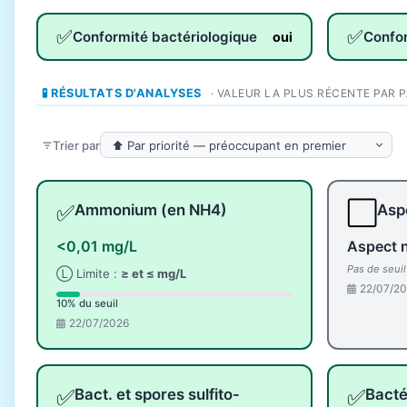
✅
✅
Conformité bactériologique
Confo
oui
🧪 RÉSULTATS D'ANALYSES
· VALEUR LA PLUS RÉCENTE PAR 
Trier par
✅
⬜
Ammonium (en NH4)
Aspe
<0,01 mg/L
Aspect 
Pas de seui
Ⓛ Limite :
≥ et ≤ mg/L
22/07/2
10% du seuil
22/07/2026
✅
✅
Bact. et spores sulfito-
Bacté