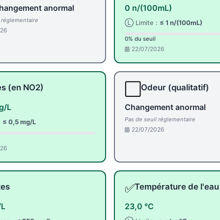
hangement anormal
0 n/(100mL)
l réglementaire
Ⓛ Limite :
≤ 1 n/(100mL)
026
0% du seuil
22/07/2026
⬜
tes (en NO2)
Odeur (qualitatif)
g/L
Changement anormal
Pas de seuil réglementaire
:
≤ 0,5 mg/L
22/07/2026
026
✅
tes
Température de l'eau
/L
23,0 °C