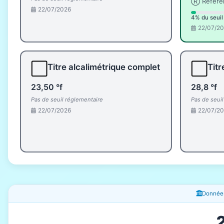
Ⓡ Référe
22/07/2026
4% du seuil
22/07/2
⬜
⬜
Titre alcalimétrique complet
Titr
23,50 °f
28,8 °f
Pas de seuil réglementaire
Pas de seui
22/07/2026
22/07/2
Fenêtres d'information
Données