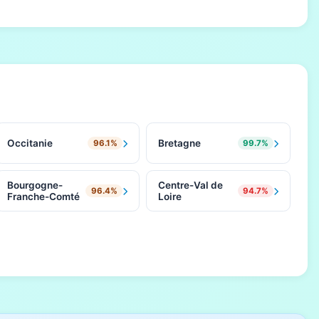
Occitanie
Bretagne
96.1%
99.7%
Bourgogne-
Centre-Val de
96.4%
94.7%
Franche-Comté
Loire