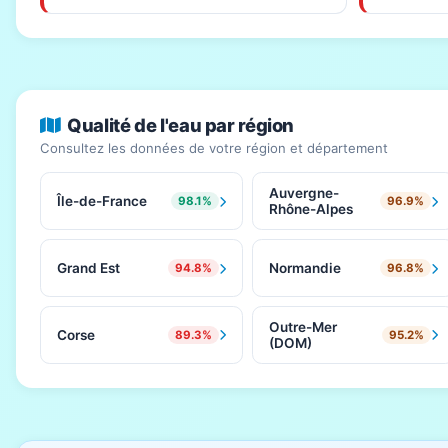
Qualité de l'eau par région
Consultez les données de votre région et département
Auvergne-
Île-de-France
98.1%
96.9%
Rhône-Alpes
Grand Est
Normandie
94.8%
96.8%
Outre-Mer
Corse
89.3%
95.2%
(DOM)