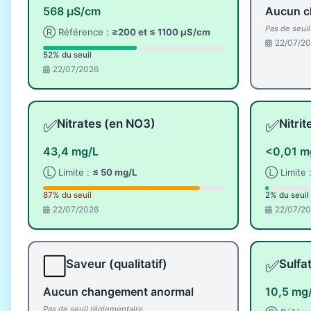
568 µS/cm
Aucun c
Pas de seui
Ⓡ Référence :
≥200 et ≤ 1100 µS/cm
22/07/2
52% du seuil
22/07/2026
✅
✅
Nitrates (en NO3)
Nitri
43,4 mg/L
<0,01 m
Ⓛ Limite :
≤ 50 mg/L
Ⓛ Limite 
87% du seuil
2% du seuil
22/07/2026
22/07/2
⬜
✅
Saveur (qualitatif)
Sulfa
Aucun changement anormal
10,5 mg
Pas de seuil réglementaire