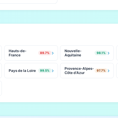
Hauts-de-
Nouvelle-
89.7%
98.1%
France
Aquitaine
Provence-Alpes-
Pays de la Loire
99.5%
97.7%
Côte d'Azur