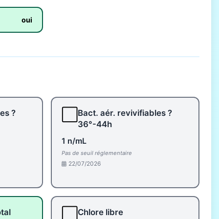
oui
⬜
les ?
Bact. aér. revivifiables ?
36°-44h
1 n/mL
Pas de seuil réglementaire
22/07/2026
⬜
tal
Chlore libre