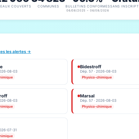
SEAUX COUVERTS
COMMUNES
BULLETINS CONFORMES
SANS INSCRIPT
06/08/2025 – 06/08/2026
tes les alertes →
le
Bidestroff
2026-08-03
Dép. 57 · 2026-08-03
himique
Physico-chimique
roff
Marsal
2026-08-03
Dép. 57 · 2026-08-03
himique
Physico-chimique
2026-07-31
himique