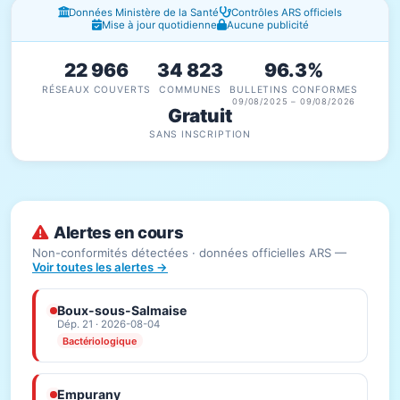
Fenêtres d'information
Données Ministère de la Santé
Contrôles ARS officiels
Mise à jour quotidienne
Aucune publicité
22 966
34 823
96.3%
RÉSEAUX COUVERTS
COMMUNES
BULLETINS CONFORMES
09/08/2025 – 09/08/2026
Gratuit
SANS INSCRIPTION
Alertes en cours
Non-conformités détectées · données officielles ARS —
Voir toutes les alertes →
Boux-sous-Salmaise
Dép. 21 · 2026-08-04
Bactériologique
Empurany