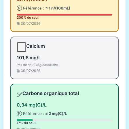
Ⓡ Référence :
≤ 1 n/(100mL)
200%
du seuil
30/07/2026
⬜
Calcium
101,6 mg/L
Pas de seuil réglementaire
30/07/2026
✅
Carbone organique total
0,34 mg(C)/L
Ⓡ Référence :
≤ 2 mg(C)/L
17% du seuil