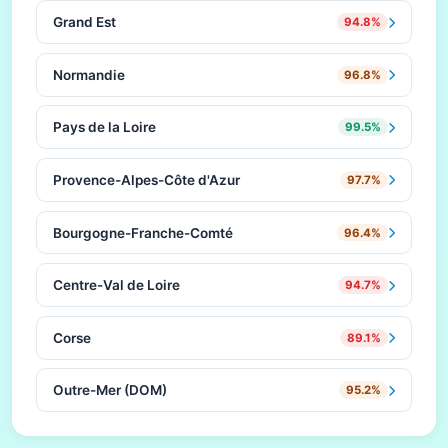
Grand Est
94.8%
Normandie
96.8%
Pays de la Loire
99.5%
Provence-Alpes-Côte d'Azur
97.7%
Bourgogne-Franche-Comté
96.4%
Centre-Val de Loire
94.7%
Corse
89.1%
Outre-Mer (DOM)
95.2%