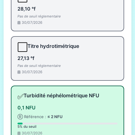
28,10 °f
Pas de seuil réglementaire
30/07/2026
⬜
Titre hydrotimétrique
27,13 °f
Pas de seuil réglementaire
30/07/2026
✅
Turbidité néphélométrique NFU
0,1 NFU
Ⓡ Référence :
≤ 2 NFU
5% du seuil
30/07/2026