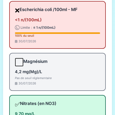
❌
Escherichia coli /100ml - MF
<1 n/(100mL)
Ⓛ Limite :
≤ 1 n/(100mL)
100% du seuil
30/07/2026
⬜
Magnésium
4,2 mg(Mg)/L
Pas de seuil réglementaire
30/07/2026
✅
Nitrates (en NO3)
9,70 mg/L