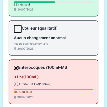
52% du seuil
30/07/2026
⬜
Couleur (qualitatif)
Aucun changement anormal
Pas de seuil réglementaire
30/07/2026
❌
Entérocoques /100ml-MS
<1 n/(100mL)
Ⓛ Limite :
≤ 1 n/(100mL)
100% du seuil
30/07/2026