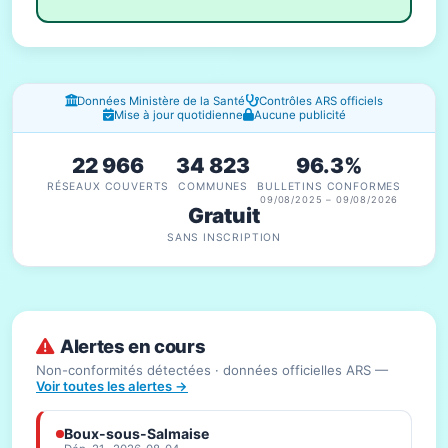
Fenêtres d'information
Données Ministère de la Santé
Contrôles ARS officiels
Mise à jour quotidienne
Aucune publicité
22 966
34 823
96.3%
RÉSEAUX COUVERTS
COMMUNES
BULLETINS CONFORMES
09/08/2025 – 09/08/2026
Gratuit
SANS INSCRIPTION
Alertes en cours
Non-conformités détectées · données officielles ARS —
Voir toutes les alertes →
Boux-sous-Salmaise