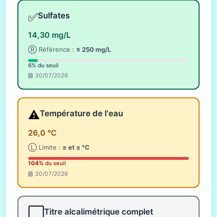
✅
Sulfates
14,30 mg/L
Ⓡ Référence :
≤ 250 mg/L
6% du seuil
30/07/2026
⚠️
Température de l'eau
26,0 °C
Ⓛ Limite :
≥ et ≤ °C
104%
du seuil
30/07/2026
⬜
Titre alcalimétrique complet