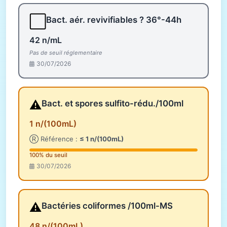
⬜
Bact. aér. revivifiables ? 36°-44h
42 n/mL
Pas de seuil réglementaire
30/07/2026
⚠️
Bact. et spores sulfito-rédu./100ml
1 n/(100mL)
Ⓡ Référence :
≤ 1 n/(100mL)
100% du seuil
30/07/2026
⚠️
Bactéries coliformes /100ml-MS
48 n/(100mL)