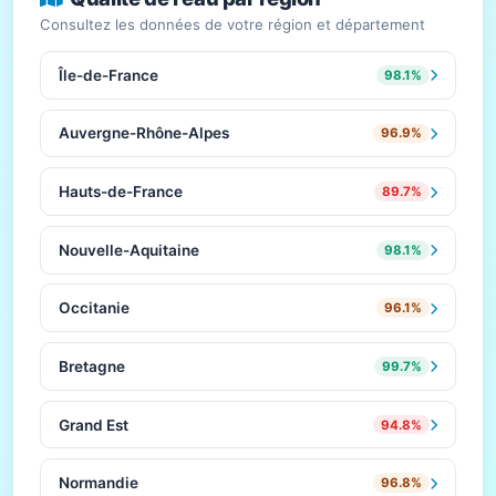
Consultez les données de votre région et département
Île-de-France
98.1%
Auvergne-Rhône-Alpes
96.9%
Hauts-de-France
89.7%
Nouvelle-Aquitaine
98.1%
Occitanie
96.1%
Bretagne
99.7%
Grand Est
94.8%
Normandie
96.8%