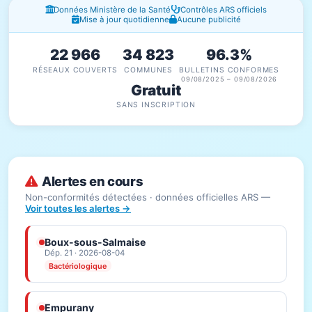
Fenêtres d'information
Données Ministère de la Santé
Contrôles ARS officiels
Mise à jour quotidienne
Aucune publicité
22 966
34 823
96.3%
RÉSEAUX COUVERTS
COMMUNES
BULLETINS CONFORMES
09/08/2025 – 09/08/2026
Gratuit
SANS INSCRIPTION
Alertes en cours
Non-conformités détectées · données officielles ARS —
Voir toutes les alertes →
Boux-sous-Salmaise
Dép. 21 · 2026-08-04
Bactériologique
Empurany