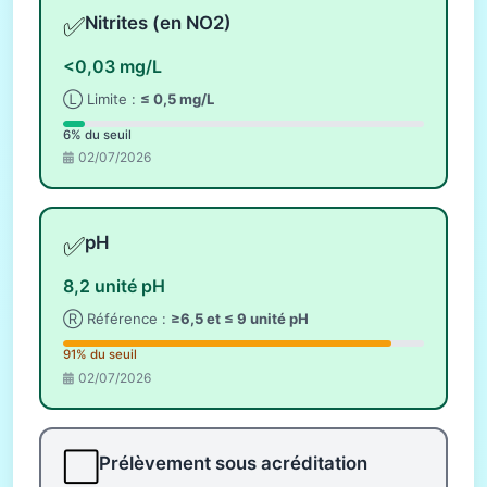
✅
Nitrites (en NO2)
<0,03 mg/L
Ⓛ Limite :
≤ 0,5 mg/L
6% du seuil
02/07/2026
✅
pH
8,2 unité pH
Ⓡ Référence :
≥6,5 et ≤ 9 unité pH
91% du seuil
02/07/2026
⬜
Prélèvement sous acréditation