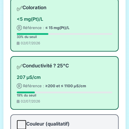
✅
Coloration
<5 mg(Pt)/L
Ⓡ Référence :
≤ 15 mg(Pt)/L
33% du seuil
02/07/2026
✅
Conductivité ? 25°C
207 µS/cm
Ⓡ Référence :
≥200 et ≤ 1100 µS/cm
19% du seuil
02/07/2026
⬜
Couleur (qualitatif)