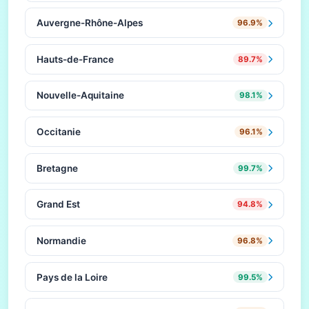
Auvergne-Rhône-Alpes
96.9%
Hauts-de-France
89.7%
Nouvelle-Aquitaine
98.1%
Occitanie
96.1%
Bretagne
99.7%
Grand Est
94.8%
Normandie
96.8%
Pays de la Loire
99.5%