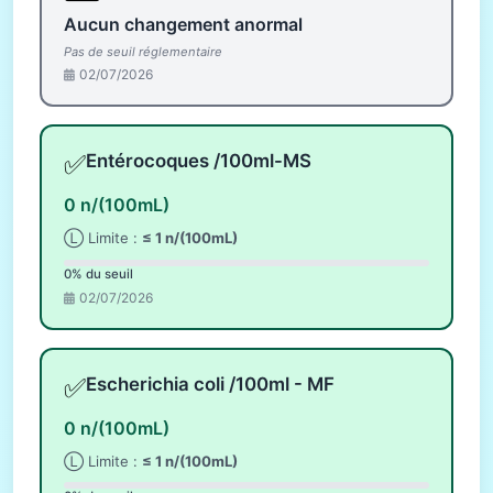
Aucun changement anormal
Pas de seuil réglementaire
02/07/2026
✅
Entérocoques /100ml-MS
0 n/(100mL)
Ⓛ Limite :
≤ 1 n/(100mL)
0% du seuil
02/07/2026
✅
Escherichia coli /100ml - MF
0 n/(100mL)
Ⓛ Limite :
≤ 1 n/(100mL)