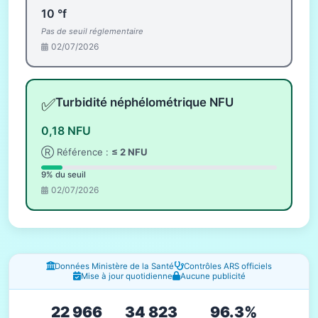
10 °f
Pas de seuil réglementaire
02/07/2026
✅
Turbidité néphélométrique NFU
0,18 NFU
Ⓡ Référence :
≤ 2 NFU
9% du seuil
02/07/2026
Fenêtres d'information
Données Ministère de la Santé
Contrôles ARS officiels
Mise à jour quotidienne
Aucune publicité
22 966
34 823
96.3%