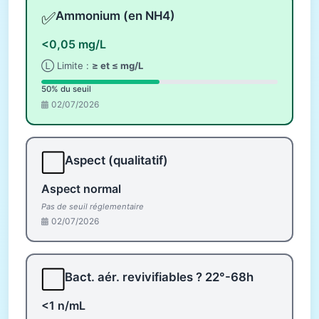
✅
Ammonium (en NH4)
<0,05 mg/L
Ⓛ Limite :
≥ et ≤ mg/L
50% du seuil
02/07/2026
⬜
Aspect (qualitatif)
Aspect normal
Pas de seuil réglementaire
02/07/2026
⬜
Bact. aér. revivifiables ? 22°-68h
<1 n/mL