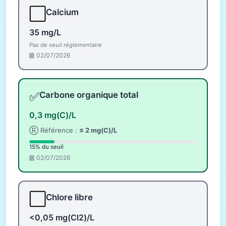
⬜
Calcium
35 mg/L
Pas de seuil réglementaire
02/07/2026
✅
Carbone organique total
0,3 mg(C)/L
Ⓡ Référence :
≤ 2 mg(C)/L
15% du seuil
02/07/2026
⬜
Chlore libre
<0,05 mg(Cl2)/L