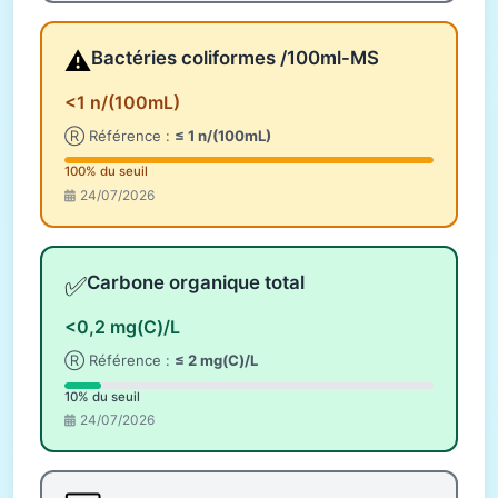
⚠️
Bactéries coliformes /100ml-MS
<1 n/(100mL)
Ⓡ Référence :
≤ 1 n/(100mL)
100% du seuil
24/07/2026
✅
Carbone organique total
<0,2 mg(C)/L
Ⓡ Référence :
≤ 2 mg(C)/L
10% du seuil
24/07/2026