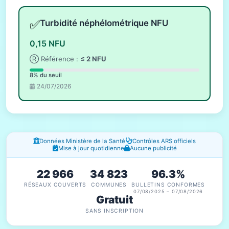
✅
Turbidité néphélométrique NFU
0,15 NFU
Ⓡ Référence :
≤ 2 NFU
8% du seuil
24/07/2026
Fenêtres d'information
Données Ministère de la Santé
Contrôles ARS officiels
Mise à jour quotidienne
Aucune publicité
22 966
34 823
96.3%
RÉSEAUX COUVERTS
COMMUNES
BULLETINS CONFORMES
07/08/2025 – 07/08/2026
Gratuit
SANS INSCRIPTION