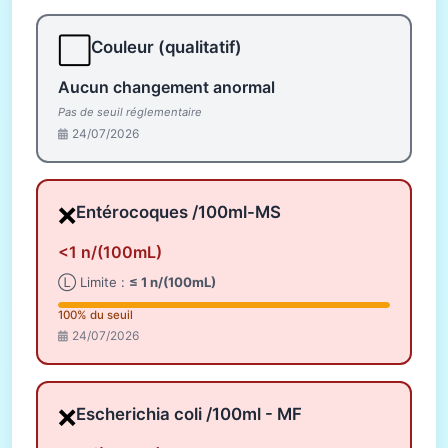
⬜
Couleur (qualitatif)
Aucun changement anormal
Pas de seuil réglementaire
24/07/2026
❌
Entérocoques /100ml-MS
<1 n/(100mL)
Ⓛ Limite :
≤ 1 n/(100mL)
100% du seuil
24/07/2026
❌
Escherichia coli /100ml - MF