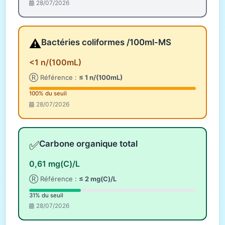
28/07/2026
⚠️
Bactéries coliformes /100ml-MS
<1 n/(100mL)
Ⓡ Référence :
≤ 1 n/(100mL)
100% du seuil
28/07/2026
✅
Carbone organique total
0,61 mg(C)/L
Ⓡ Référence :
≤ 2 mg(C)/L
31% du seuil
28/07/2026