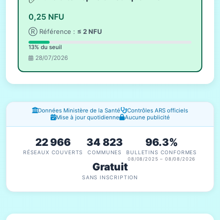
0,25 NFU
Ⓡ Référence :
≤ 2 NFU
13% du seuil
28/07/2026
Fenêtres d'information
Données Ministère de la Santé
Contrôles ARS officiels
Mise à jour quotidienne
Aucune publicité
22 966
34 823
96.3%
RÉSEAUX COUVERTS
COMMUNES
BULLETINS CONFORMES
08/08/2025 – 08/08/2026
Gratuit
SANS INSCRIPTION