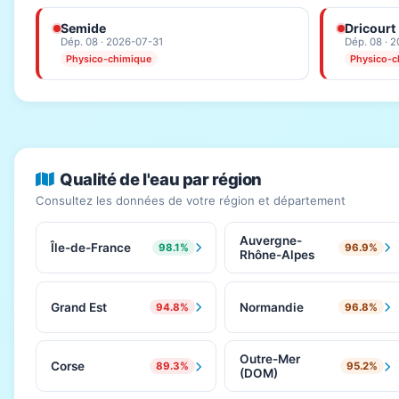
Semide
Dricourt
Dép. 08 · 2026-07-31
Dép. 08 · 
Physico-chimique
Physico-c
Qualité de l'eau par région
Consultez les données de votre région et département
Auvergne-
Île-de-France
98.1%
96.9%
Rhône-Alpes
Grand Est
Normandie
94.8%
96.8%
Outre-Mer
Corse
89.3%
95.2%
(DOM)