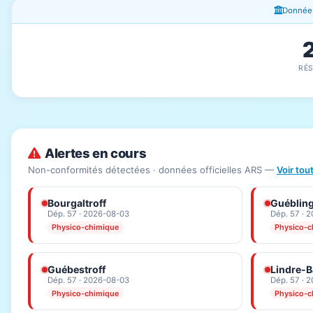
Fenêtres d'information
Données
RÉ
Alertes en cours
Non-conformités détectées · données officielles ARS —
Voir tou
Bourgaltroff
Guéblin
Dép. 57 · 2026-08-03
Dép. 57 · 
Physico-chimique
Physico-c
Guébestroff
Lindre-
Dép. 57 · 2026-08-03
Dép. 57 · 
Physico-chimique
Physico-c