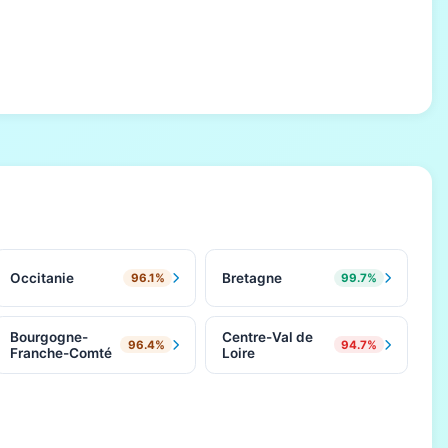
Occitanie
Bretagne
96.1%
99.7%
Bourgogne-
Centre-Val de
96.4%
94.7%
Franche-Comté
Loire