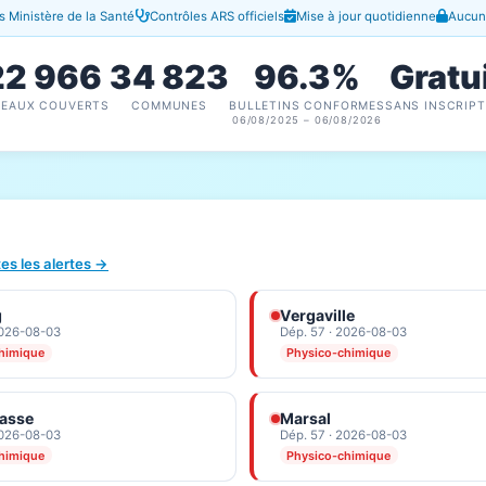
 Ministère de la Santé
Contrôles ARS officiels
Mise à jour quotidienne
Aucune
22 966
34 823
96.3%
Gratu
SEAUX COUVERTS
COMMUNES
BULLETINS CONFORMES
SANS INSCRIPT
06/08/2025 – 06/08/2026
tes les alertes →
g
Vergaville
2026-08-03
Dép. 57 · 2026-08-03
himique
Physico-chimique
Basse
Marsal
2026-08-03
Dép. 57 · 2026-08-03
himique
Physico-chimique