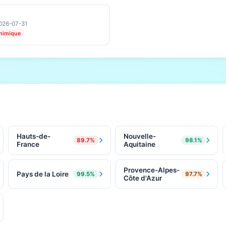
2026-07-31
himique
Hauts-de-
Nouvelle-
89.7%
98.1%
France
Aquitaine
Provence-Alpes-
Pays de la Loire
99.5%
97.7%
Côte d'Azur