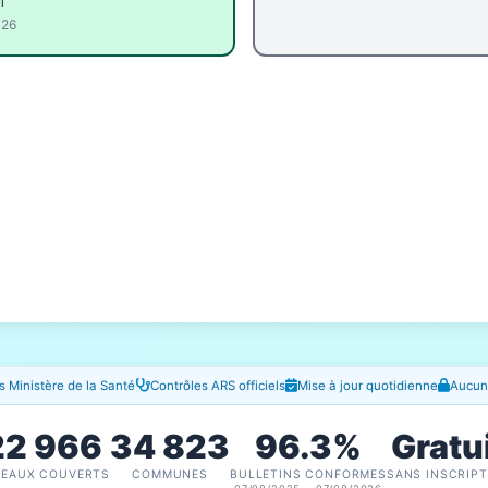
l
026
 Ministère de la Santé
Contrôles ARS officiels
Mise à jour quotidienne
Aucune
22 966
34 823
96.3%
Gratu
SEAUX COUVERTS
COMMUNES
BULLETINS CONFORMES
SANS INSCRIPT