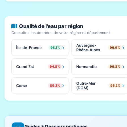
Qualité de l'eau par région
Consultez les données de votre région et département
Auvergne-
Île-de-France
98.1%
96.9%
Rhône-Alpes
Grand Est
Normandie
94.8%
96.8%
Outre-Mer
Corse
89.2%
95.2%
(DOM)
Guides & Dossiers pratiques