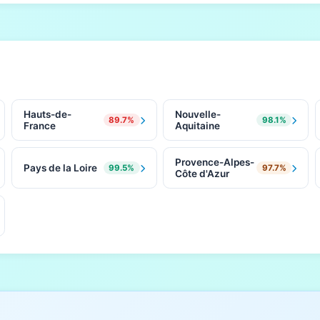
Hauts-de-
Nouvelle-
89.7%
98.1%
France
Aquitaine
Provence-Alpes-
Pays de la Loire
99.5%
97.7%
Côte d'Azur