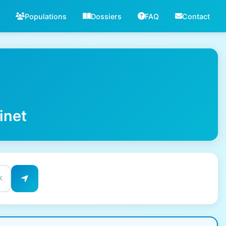
Populations
Dossiers
FAQ
Contact
inet
✕