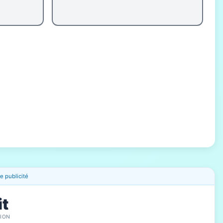
 publicité
it
ION