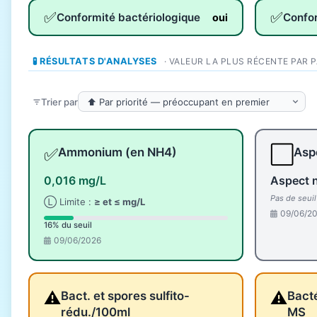
✅
✅
Conformité bactériologique
Confo
oui
🧪 RÉSULTATS D'ANALYSES
· VALEUR LA PLUS RÉCENTE PAR 
Trier par
✅
⬜
Ammonium (en NH4)
Aspe
0,016 mg/L
Aspect 
Pas de seui
Ⓛ Limite :
≥ et ≤ mg/L
09/06/2
16% du seuil
09/06/2026
⚠️
⚠️
Bact. et spores sulfito-
Bacté
rédu./100ml
MS