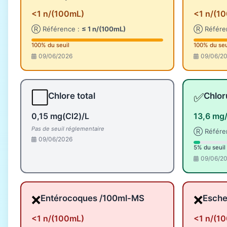
<1 n/(100mL)
<1 n/(1
Ⓡ Référence :
≤ 1 n/(100mL)
Ⓡ Référe
100% du seuil
100% du seu
09/06/2026
09/06/2
⬜
✅
Chlore total
Chlor
0,15 mg(Cl2)/L
13,6 mg
Pas de seuil réglementaire
Ⓡ Référe
09/06/2026
5% du seuil
09/06/2
❌
❌
Entérocoques /100ml-MS
Esche
<1 n/(100mL)
<1 n/(1