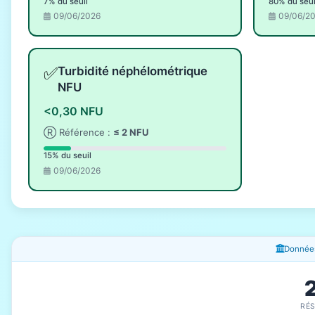
7% du seuil
80% du seui
09/06/2026
09/06/2
✅
Turbidité néphélométrique
NFU
<0,30 NFU
Ⓡ Référence :
≤ 2 NFU
15% du seuil
09/06/2026
Fenêtres d'information
Données
RÉ