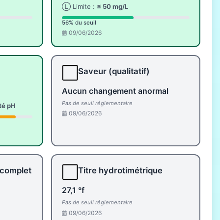
Ⓛ Limite :
≤ 50 mg/L
56% du seuil
09/06/2026
⬜
Saveur (qualitatif)
Aucun changement anormal
Pas de seuil réglementaire
ité pH
09/06/2026
⬜
 complet
Titre hydrotimétrique
27,1 °f
Pas de seuil réglementaire
09/06/2026