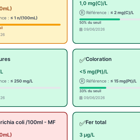
1,0 mg(C)/L
00mL)
Ⓡ Référence :
≤ 2 mg(C)/L
nce :
≤ 1 n/(100mL)
50% du seuil
il
09/06/2026
026
✅
ures
Coloration
/L
<5 mg(Pt)/L
nce :
≤ 250 mg/L
Ⓡ Référence :
≤ 15 mg(Pt)/L
33% du seuil
026
09/06/2026
✅
richia coli /100ml - MF
Fer total
00mL)
3 µg/L