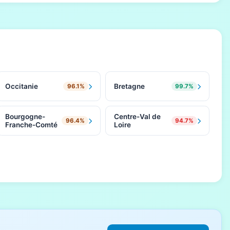
Occitanie
Bretagne
96.1%
99.7%
Bourgogne-
Centre-Val de
96.4%
94.7%
Franche-Comté
Loire