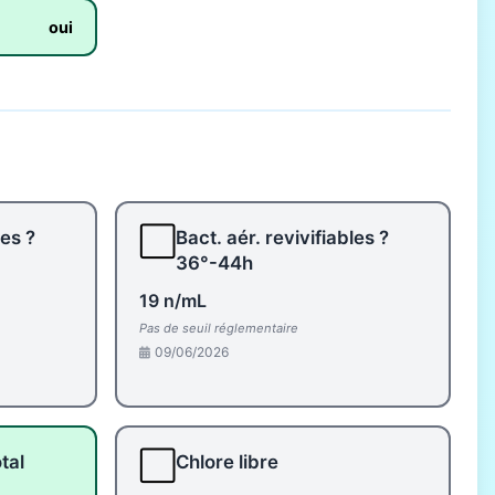
oui
⬜
les ?
Bact. aér. revivifiables ?
36°-44h
19 n/mL
Pas de seuil réglementaire
09/06/2026
⬜
tal
Chlore libre