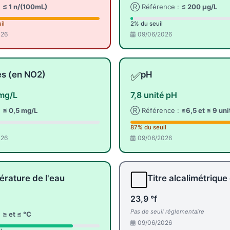
:
≤ 1 n/(100mL)
Ⓡ Référence :
≤ 200 µg/L
il
2% du seuil
026
09/06/2026
✅
tes (en NO2)
pH
mg/L
7,8 unité pH
:
≤ 0,5 mg/L
Ⓡ Référence :
≥6,5 et ≤ 9 un
87% du seuil
026
09/06/2026
⬜
rature de l'eau
Titre alcalimétrique
23,9 °f
Pas de seuil réglementaire
:
≥ et ≤ °C
09/06/2026