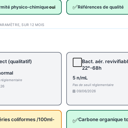
✅
rmité physico-chimique
Références de qualité
oui
PARAMÈTRE, SUR 12 MOIS
⬜
ct (qualitatif)
Bact. aér. revivifiab
22°-68h
normal
5 n/mL
l réglementaire
Pas de seuil réglementaire
026
09/06/2026
✅
ries coliformes /100ml-
Carbone organique to