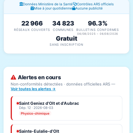
Fenêtres d'information
Données Ministère de la Santé
Contrôles ARS officiels
Mise à jour quotidienne
Aucune publicité
22 966
34 823
96.3%
RÉSEAUX COUVERTS
COMMUNES
BULLETINS CONFORMES
06/08/2025 – 06/08/2026
Gratuit
SANS INSCRIPTION
Alertes en cours
Non-conformités détectées · données officielles ARS —
Voir toutes les alertes →
Saint Geniez d'Olt et d'Aubrac
Dép. 12 · 2026-08-03
Physico-chimique
Sainte-Eulalie-d'Olt