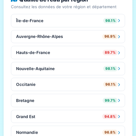
Consultez les données de votre région et département
Île-de-France
98.1%
Auvergne-Rhône-Alpes
96.9%
Hauts-de-France
89.7%
Nouvelle-Aquitaine
98.1%
Occitanie
96.1%
Bretagne
99.7%
Grand Est
94.8%
Normandie
96.8%