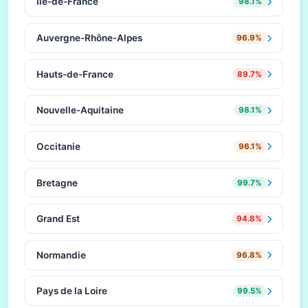
Île-de-France
98.1%
Auvergne-Rhône-Alpes
96.9%
Hauts-de-France
89.7%
Nouvelle-Aquitaine
98.1%
Occitanie
96.1%
Bretagne
99.7%
Grand Est
94.8%
Normandie
96.8%
Pays de la Loire
99.5%