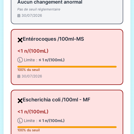
Aucun changement anormal
Pas de seuil réglementaire
30/07/2026
❌
Entérocoques /100ml-MS
<1 n/(100mL)
Ⓛ Limite :
≤ 1 n/(100mL)
100% du seuil
30/07/2026
❌
Escherichia coli /100ml - MF
<1 n/(100mL)
Ⓛ Limite :
≤ 1 n/(100mL)
100% du seuil