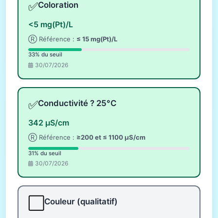
✅
Coloration
<5 mg(Pt)/L
Ⓡ Référence :
≤ 15 mg(Pt)/L
33% du seuil
30/07/2026
✅
Conductivité ? 25°C
342 µS/cm
Ⓡ Référence :
≥200 et ≤ 1100 µS/cm
31% du seuil
30/07/2026
⬜
Couleur (qualitatif)