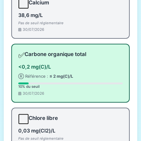
⬜
Calcium
38,6 mg/L
Pas de seuil réglementaire
30/07/2026
✅
Carbone organique total
<0,2 mg(C)/L
Ⓡ Référence :
≤ 2 mg(C)/L
10% du seuil
30/07/2026
⬜
Chlore libre
0,03 mg(Cl2)/L
Pas de seuil réglementaire