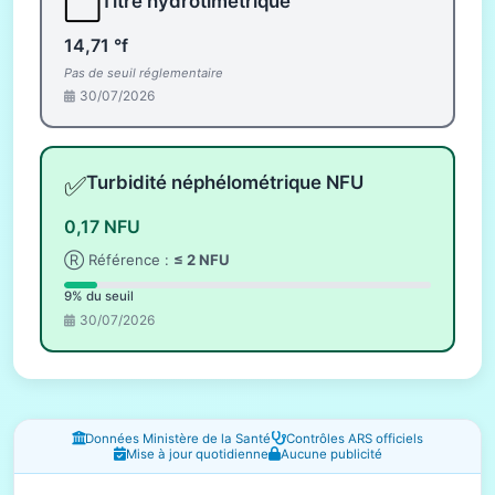
⬜
Titre hydrotimétrique
14,71 °f
Pas de seuil réglementaire
30/07/2026
✅
Turbidité néphélométrique NFU
0,17 NFU
Ⓡ Référence :
≤ 2 NFU
9% du seuil
30/07/2026
Fenêtres d'information
Données Ministère de la Santé
Contrôles ARS officiels
Mise à jour quotidienne
Aucune publicité