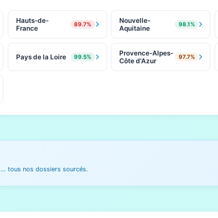
Hauts-de-
Nouvelle-
89.7%
98.1%
France
Aquitaine
Provence-Alpes-
Pays de la Loire
99.5%
97.7%
Côte d'Azur
es… tous nos dossiers sourcés.