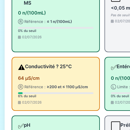
MS
<0,05 m
0 n/(100mL)
Pas de seui
02/07/2
Ⓡ Référence :
≤ 1 n/(100mL)
0% du seuil
02/07/2026
⚠️
✅
Conductivité ? 25°C
Enté
64 µS/cm
0 n/(10
Ⓡ Référence :
≥200 et ≤ 1100 µS/cm
Ⓛ Limite 
6% du seuil
0% du seuil
02/07/2026
02/07/2
✅
⬜
pH
Pré