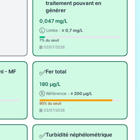
traitement pouvant en
générer
0,047 mg/L
Ⓛ Limite :
≤ 0,7 mg/L
7% du seuil
02/07/2026
✅
ml - MF
Fer total
180 µg/L
Ⓡ Référence :
≤ 200 µg/L
90% du seuil
02/07/2026
✅
Turbidité néphélométrique