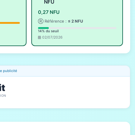
NFU
0,27 NFU
Ⓡ Référence :
≤ 2 NFU
14% du seuil
02/07/2026
 publicité
it
ION