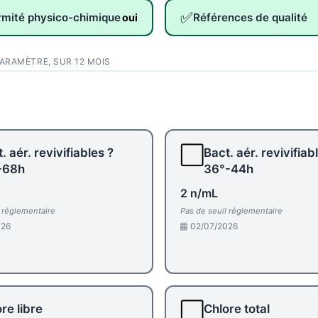
✅
rmité physico-chimique
Références de qualité
oui
PARAMÈTRE, SUR 12 MOIS
⬜
. aér. revivifiables ?
Bact. aér. revivifiab
-68h
36°-44h
2 n/mL
l réglementaire
Pas de seuil réglementaire
026
02/07/2026
⬜
re libre
Chlore total