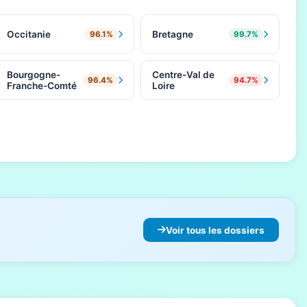
Occitanie
Bretagne
96.1%
99.7%
Bourgogne-
Centre-Val de
96.4%
94.7%
Franche-Comté
Loire
Voir tous les dossiers