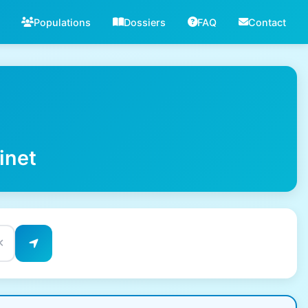
Populations
Dossiers
FAQ
Contact
inet
✕