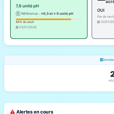
acré
7,6 unité pH
OUI
Ⓡ Référence :
≥6,5 et ≤ 9 unité pH
Pas de seui
02/07/2
84% du seuil
02/07/2026
Fenêtres d'information
Données
RÉ
Alertes en cours