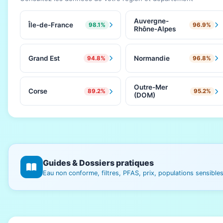
Auvergne-
Île-de-France
98.1%
96.9%
Rhône-Alpes
Grand Est
Normandie
94.8%
96.8%
Outre-Mer
Corse
89.2%
95.2%
(DOM)
Guides & Dossiers pratiques
Eau non conforme, filtres, PFAS, prix, populations sensibl