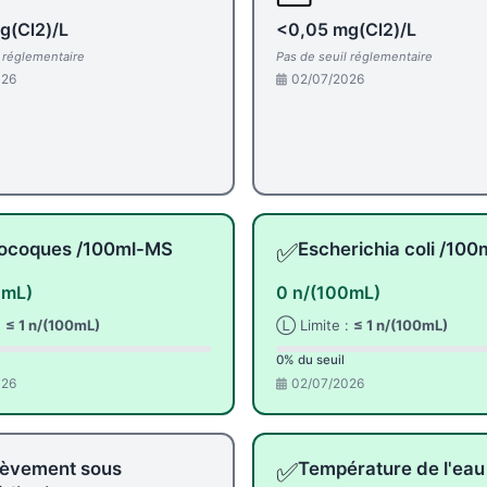
g(Cl2)/L
<0,05 mg(Cl2)/L
l réglementaire
Pas de seuil réglementaire
026
02/07/2026
✅
rocoques /100ml-MS
Escherichia coli /100
0mL)
0 n/(100mL)
:
≤ 1 n/(100mL)
Ⓛ Limite :
≤ 1 n/(100mL)
0% du seuil
026
02/07/2026
✅
lèvement sous
Température de l'eau