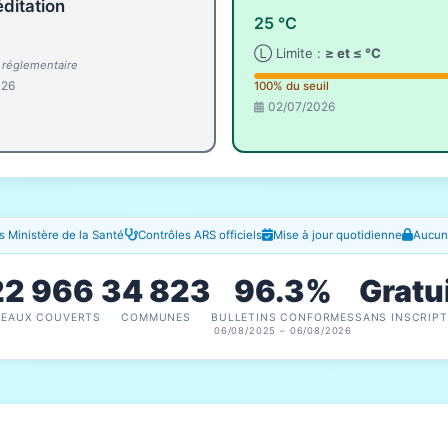
ditation
25 °C
Ⓛ Limite :
≥ et ≤ °C
l réglementaire
026
100% du seuil
02/07/2026
 Ministère de la Santé
Contrôles ARS officiels
Mise à jour quotidienne
Aucune
22 966
34 823
96.3%
Gratu
SEAUX COUVERTS
COMMUNES
BULLETINS CONFORMES
SANS INSCRIPT
06/08/2025 – 06/08/2026