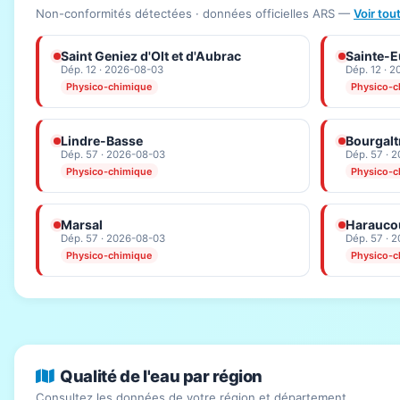
Non-conformités détectées · données officielles ARS —
Voir tou
Saint Geniez d'Olt et d'Aubrac
Sainte-Eu
Dép. 12 · 2026-08-03
Dép. 12 · 
Physico-chimique
Physico-c
Lindre-Basse
Bourgalt
Dép. 57 · 2026-08-03
Dép. 57 · 
Physico-chimique
Physico-c
Marsal
Haraucou
Dép. 57 · 2026-08-03
Dép. 57 · 
Physico-chimique
Physico-c
Qualité de l'eau par région
Consultez les données de votre région et département