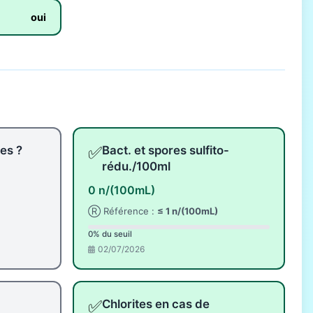
oui
✅
les ?
Bact. et spores sulfito-
rédu./100ml
0 n/(100mL)
Ⓡ Référence :
≤ 1 n/(100mL)
0% du seuil
02/07/2026
✅
Chlorites en cas de