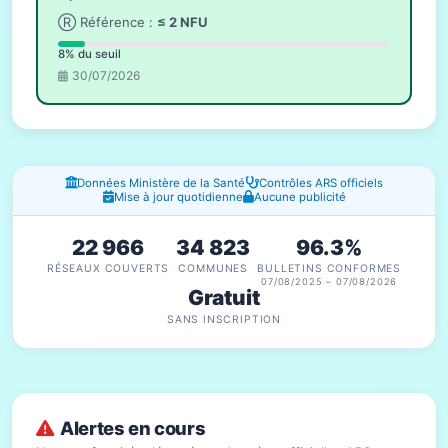
Ⓡ Référence :
≤ 2 NFU
8% du seuil
30/07/2026
Fenêtres d'information
Données Ministère de la Santé
Contrôles ARS officiels
Mise à jour quotidienne
Aucune publicité
22 966
34 823
96.3%
RÉSEAUX COUVERTS
COMMUNES
BULLETINS CONFORMES
07/08/2025 – 07/08/2026
Gratuit
SANS INSCRIPTION
Alertes en cours