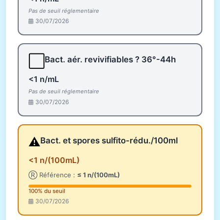
Pas de seuil réglementaire
30/07/2026
⬜
Bact. aér. revivifiables ? 36°-44h
<1 n/mL
Pas de seuil réglementaire
30/07/2026
⚠️
Bact. et spores sulfito-rédu./100ml
<1 n/(100mL)
Ⓡ Référence :
≤ 1 n/(100mL)
100% du seuil
30/07/2026