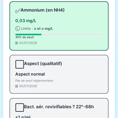
✅
Ammonium (en NH4)
0,03 mg/L
Ⓛ Limite :
≥ et ≤ mg/L
30% du seuil
30/07/2026
⬜
Aspect (qualitatif)
Aspect normal
Pas de seuil réglementaire
30/07/2026
⬜
Bact. aér. revivifiables ? 22°-68h
<1 n/mL