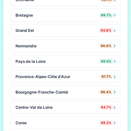
Bretagne
99.7%
Grand Est
94.8%
Normandie
96.8%
Pays de la Loire
99.5%
Provence-Alpes-Côte d'Azur
97.7%
Bourgogne-Franche-Comté
96.4%
Centre-Val de Loire
94.7%
Corse
89.2%