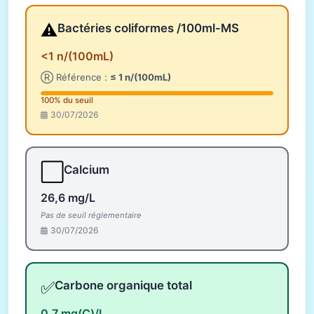
⚠️
Bactéries coliformes /100ml-MS
<1 n/(100mL)
Ⓡ Référence :
≤ 1 n/(100mL)
100% du seuil
30/07/2026
⬜
Calcium
26,6 mg/L
Pas de seuil réglementaire
30/07/2026
✅
Carbone organique total
0,7 mg(C)/L