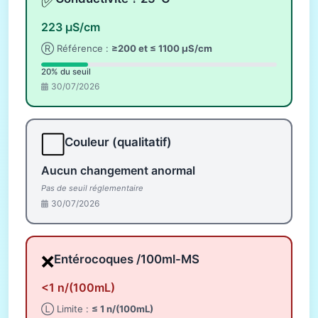
✅
223 µS/cm
Ⓡ Référence :
≥200 et ≤ 1100 µS/cm
20% du seuil
30/07/2026
⬜
Couleur (qualitatif)
Aucun changement anormal
Pas de seuil réglementaire
30/07/2026
❌
Entérocoques /100ml-MS
<1 n/(100mL)
Ⓛ Limite :
≤ 1 n/(100mL)