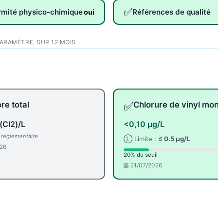
✅
rmité physico-chimique
Références de qualité
oui
PARAMÈTRE, SUR 12 MOIS
✅
re total
Chlorure de vinyl m
(Cl2)/L
<0,10 µg/L
l réglementaire
Ⓛ Limite :
≤ 0.5 µg/L
26
20% du seuil
21/07/2026