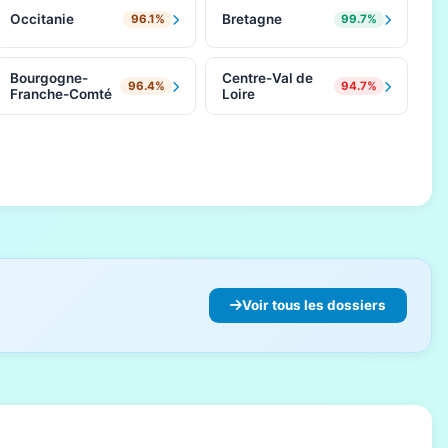
Occitanie
Bretagne
96.1%
99.7%
Bourgogne-
Centre-Val de
96.4%
94.7%
Franche-Comté
Loire
Voir tous les dossiers