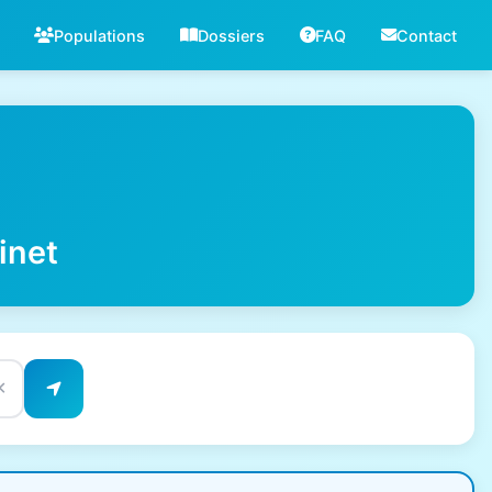
Populations
Dossiers
FAQ
Contact
inet
✕