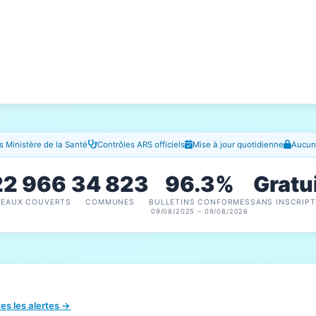
 Ministère de la Santé
Contrôles ARS officiels
Mise à jour quotidienne
Aucune
22 966
34 823
96.3%
Gratu
SEAUX COUVERTS
COMMUNES
BULLETINS CONFORMES
SANS INSCRIPT
09/08/2025 – 09/08/2026
tes les alertes →