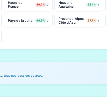
Hauts-de-
Nouvelle-
89.7%
98.1%
France
Aquitaine
Provence-Alpes-
Pays de la Loire
99.5%
97.7%
Côte d'Azur
es… tous nos dossiers sourcés.