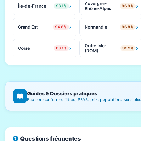
Auvergne-
Île-de-France
98.1%
96.9%
Rhône-Alpes
Grand Est
Normandie
94.8%
96.8%
Outre-Mer
Corse
89.1%
95.2%
(DOM)
Guides & Dossiers pratiques
Eau non conforme, filtres, PFAS, prix, populations sensibl
Questions fréquentes