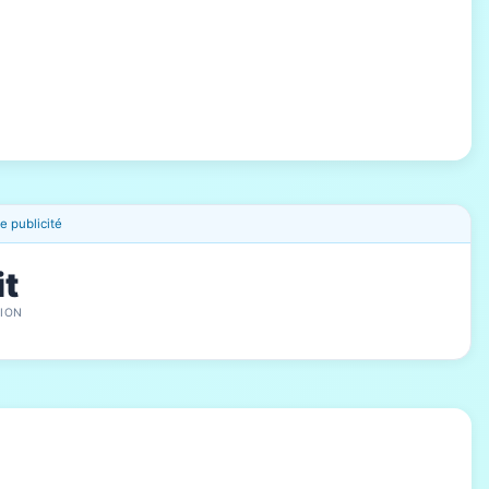
 publicité
it
ION