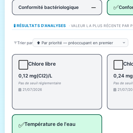
✅
Conformité bactériologique
Confo
—
🧪 RÉSULTATS D'ANALYSES
· VALEUR LA PLUS RÉCENTE PAR 
Trier par
⬜
⬜
Chlore libre
Chlo
0,12 mg(Cl2)/L
0,24 mg
Pas de seuil réglementaire
Pas de seui
21/07/2026
21/07/20
✅
Température de l'eau