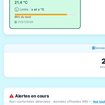
21,4 °C
Ⓛ Limite :
≥ et ≤ °C
86% du seuil
21/07/2026
Fenêtres d'information
Données
RÉ
Alertes en cours
Non-conformités détectées · données officielles ARS —
Voir tou