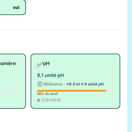
oui
✅
onomère
pH
8,1 unité pH
Ⓡ Référence :
≥6,5 et ≤ 9 unité pH
90% du seuil
21/07/2026