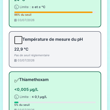
Ⓛ Limite :
≥ et ≤ °C
96% du seuil
03/07/2026
⬜
Température de mesure du pH
22,9 °C
Pas de seuil réglementaire
03/07/2026
✅
Thiamethoxam
<0,005 µg/L
Ⓛ Limite :
≤ 0,1 µg/L
5% du seuil
03/07/2026