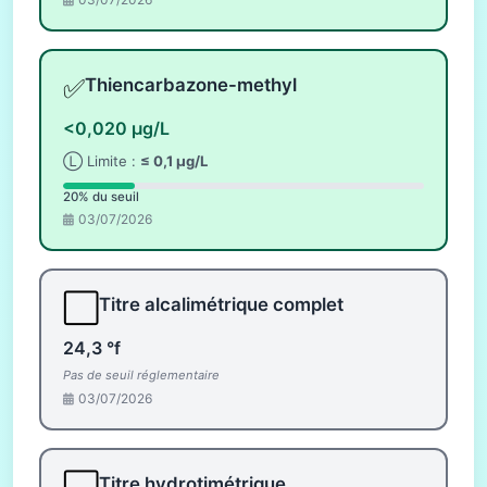
✅
Thiencarbazone-methyl
<0,020 µg/L
Ⓛ Limite :
≤ 0,1 µg/L
20% du seuil
03/07/2026
⬜
Titre alcalimétrique complet
24,3 °f
Pas de seuil réglementaire
03/07/2026
Titre hydrotimétrique