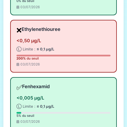
0% du seuil
03/07/2026
❌
Ethylenethiouree
<0,50 µg/L
Ⓛ Limite :
≤ 0,1 µg/L
200%
du seuil
03/07/2026
✅
Fenhexamid
<0,005 µg/L
Ⓛ Limite :
≤ 0,1 µg/L
5% du seuil
03/07/2026