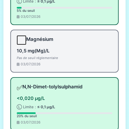
Ⓛ Limite :
≤ 0,1 µg/L
5% du seuil
03/07/2026
⬜
Magnésium
10,5 mg(Mg)/L
Pas de seuil réglementaire
03/07/2026
✅
N,N-Dimet-tolylsulphamid
<0,020 µg/L
Ⓛ Limite :
≤ 0,1 µg/L
20% du seuil
03/07/2026