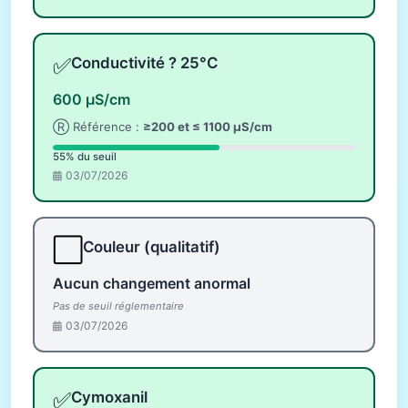
✅
Conductivité ? 25°C
600 µS/cm
Ⓡ Référence :
≥200 et ≤ 1100 µS/cm
55% du seuil
03/07/2026
⬜
Couleur (qualitatif)
Aucun changement anormal
Pas de seuil réglementaire
03/07/2026
✅
Cymoxanil