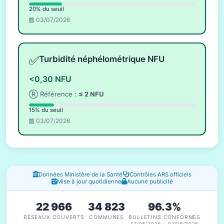
20% du seuil
03/07/2026
✅
Turbidité néphélométrique NFU
<0,30 NFU
Ⓡ Référence :
≤ 2 NFU
15% du seuil
03/07/2026
Fenêtres d'information
Données Ministère de la Santé
Contrôles ARS officiels
Mise à jour quotidienne
Aucune publicité
22 966
34 823
96.3%
RÉSEAUX COUVERTS
COMMUNES
BULLETINS CONFORMES
07/08/2025 – 07/08/2026