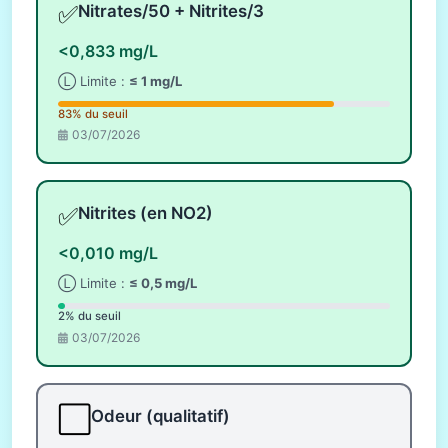
✅
Nitrates/50 + Nitrites/3
<0,833 mg/L
Ⓛ Limite :
≤ 1 mg/L
83% du seuil
03/07/2026
✅
Nitrites (en NO2)
<0,010 mg/L
Ⓛ Limite :
≤ 0,5 mg/L
2% du seuil
03/07/2026
⬜
Odeur (qualitatif)