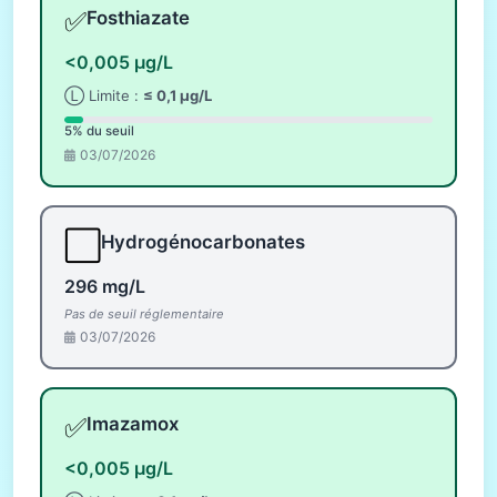
✅
Fosthiazate
<0,005 µg/L
Ⓛ Limite :
≤ 0,1 µg/L
5% du seuil
03/07/2026
⬜
Hydrogénocarbonates
296 mg/L
Pas de seuil réglementaire
03/07/2026
✅
Imazamox
<0,005 µg/L