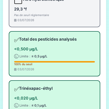
⬜
29,3 °f
Pas de seuil réglementaire
03/07/2026
✅
Total des pesticides analysés
<0,500 µg/L
Ⓛ Limite :
≤ 0,5 µg/L
100% du seuil
03/07/2026
✅
Trinéxapac-éthyl
<0,020 µg/L
Ⓛ Limite :
≤ 0,1 µg/L