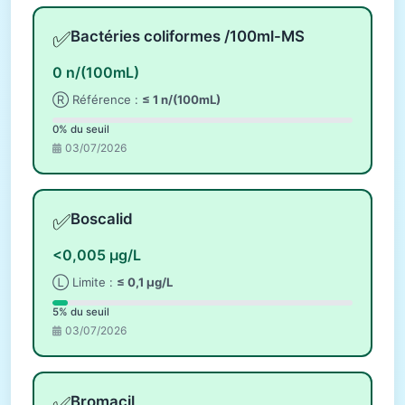
✅
Bactéries coliformes /100ml-MS
0 n/(100mL)
Ⓡ Référence :
≤ 1 n/(100mL)
0% du seuil
03/07/2026
✅
Boscalid
<0,005 µg/L
Ⓛ Limite :
≤ 0,1 µg/L
5% du seuil
03/07/2026
✅
Bromacil