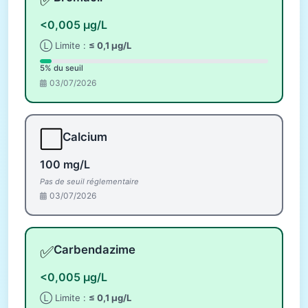
<0,005 µg/L
Ⓛ Limite :
≤ 0,1 µg/L
5% du seuil
03/07/2026
⬜
Calcium
100 mg/L
Pas de seuil réglementaire
03/07/2026
✅
Carbendazime
<0,005 µg/L
Ⓛ Limite :
≤ 0,1 µg/L