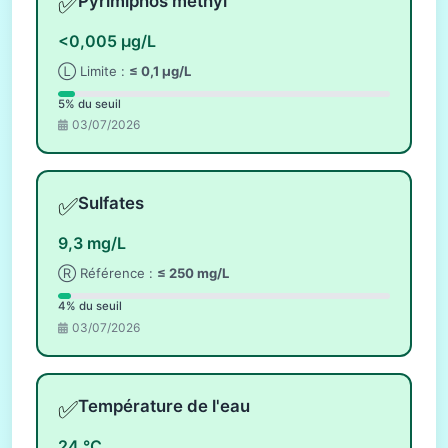
✅
Pyrimiphos méthyl
<0,005 µg/L
Ⓛ Limite :
≤ 0,1 µg/L
5% du seuil
03/07/2026
✅
Sulfates
9,3 mg/L
Ⓡ Référence :
≤ 250 mg/L
4% du seuil
03/07/2026
✅
Température de l'eau
24 °C