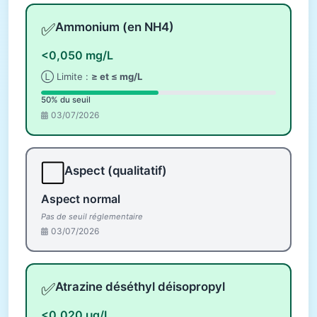
✅
Ammonium (en NH4)
<0,050 mg/L
Ⓛ Limite :
≥ et ≤ mg/L
50% du seuil
03/07/2026
⬜
Aspect (qualitatif)
Aspect normal
Pas de seuil réglementaire
03/07/2026
✅
Atrazine déséthyl déisopropyl
<0,020 µg/L