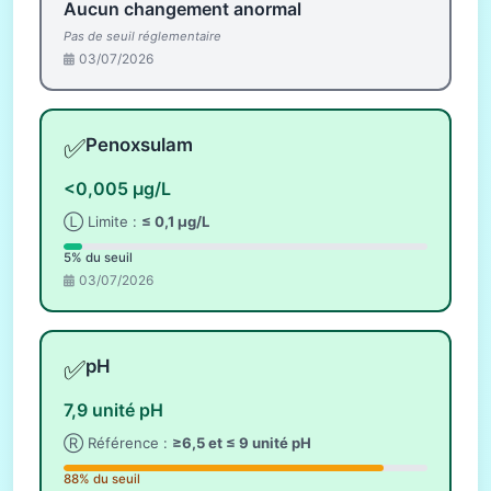
Aucun changement anormal
Pas de seuil réglementaire
03/07/2026
✅
Penoxsulam
<0,005 µg/L
Ⓛ Limite :
≤ 0,1 µg/L
5% du seuil
03/07/2026
✅
pH
7,9 unité pH
Ⓡ Référence :
≥6,5 et ≤ 9 unité pH
88% du seuil