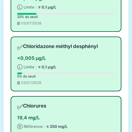
Ⓛ Limite :
≤ 0,1 µg/L
20% du seuil
03/07/2026
✅
Chloridazone méthyl desphényl
<0,005 µg/L
Ⓛ Limite :
≤ 0,1 µg/L
5% du seuil
03/07/2026
✅
Chlorures
19,4 mg/L
Ⓡ Référence :
≤ 250 mg/L