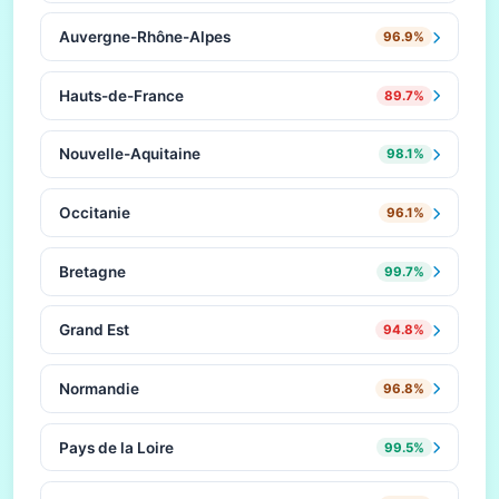
Auvergne-Rhône-Alpes
96.9%
Hauts-de-France
89.7%
Nouvelle-Aquitaine
98.1%
Occitanie
96.1%
Bretagne
99.7%
Grand Est
94.8%
Normandie
96.8%
Pays de la Loire
99.5%