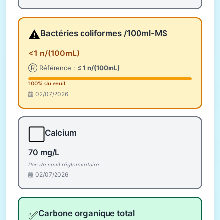
⚠️
Bactéries coliformes /100ml-MS
<1 n/(100mL)
Ⓡ Référence :
≤ 1 n/(100mL)
100% du seuil
02/07/2026
⬜
Calcium
70 mg/L
Pas de seuil réglementaire
02/07/2026
✅
Carbone organique total