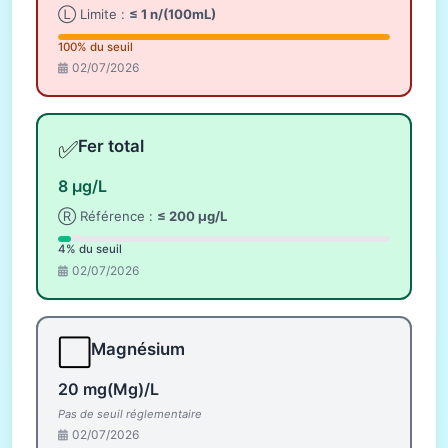
Ⓛ Limite :
≤ 1 n/(100mL)
100% du seuil
02/07/2026
✅
Fer total
8 µg/L
Ⓡ Référence :
≤ 200 µg/L
4% du seuil
02/07/2026
⬜
Magnésium
20 mg(Mg)/L
Pas de seuil réglementaire
02/07/2026