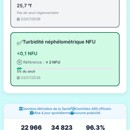
25,7 °f
Pas de seuil réglementaire
02/07/2026
✅
Turbidité néphélométrique NFU
<0,1 NFU
Ⓡ Référence :
≤ 2 NFU
5% du seuil
02/07/2026
Fenêtres d'information
Données Ministère de la Santé
Contrôles ARS officiels
Mise à jour quotidienne
Aucune publicité
22 966
34 823
96.3%