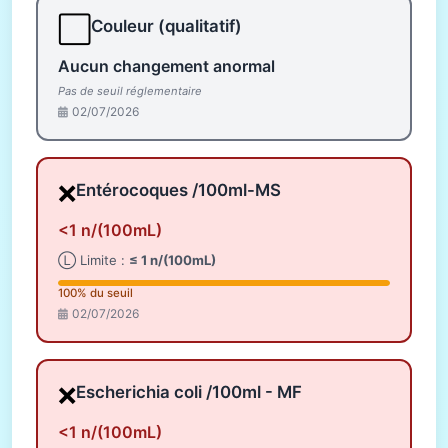
⬜
Couleur (qualitatif)
Aucun changement anormal
Pas de seuil réglementaire
02/07/2026
❌
Entérocoques /100ml-MS
<1 n/(100mL)
Ⓛ Limite :
≤ 1 n/(100mL)
100% du seuil
02/07/2026
❌
Escherichia coli /100ml - MF
<1 n/(100mL)