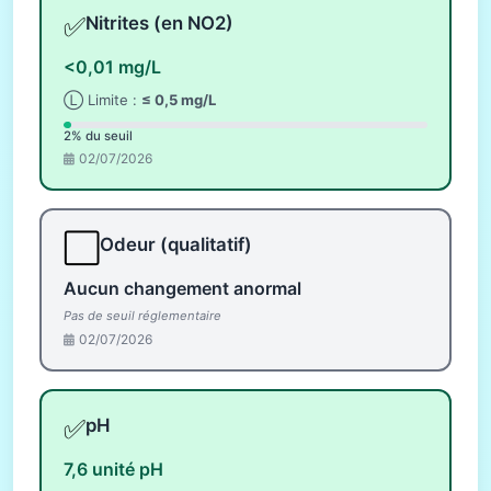
✅
Nitrites (en NO2)
<0,01 mg/L
Ⓛ Limite :
≤ 0,5 mg/L
2% du seuil
02/07/2026
⬜
Odeur (qualitatif)
Aucun changement anormal
Pas de seuil réglementaire
02/07/2026
✅
pH
7,6 unité pH