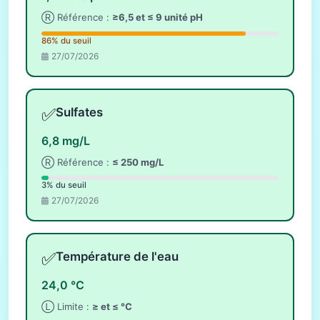
Ⓡ Référence :
≥6,5 et ≤ 9 unité pH
86% du seuil
27/07/2026
✅
Sulfates
6,8 mg/L
Ⓡ Référence :
≤ 250 mg/L
3% du seuil
27/07/2026
✅
Température de l'eau
24,0 °C
Ⓛ Limite :
≥ et ≤ °C