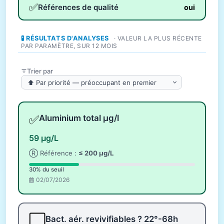
✅
Références de qualité
oui
🧪 RÉSULTATS D'ANALYSES
· VALEUR LA PLUS RÉCENTE
PAR PARAMÈTRE, SUR 12 MOIS
Trier par
✅
Aluminium total µg/l
59 µg/L
Ⓡ Référence :
≤ 200 µg/L
30% du seuil
02/07/2026
⬜
Bact. aér. revivifiables ? 22°-68h