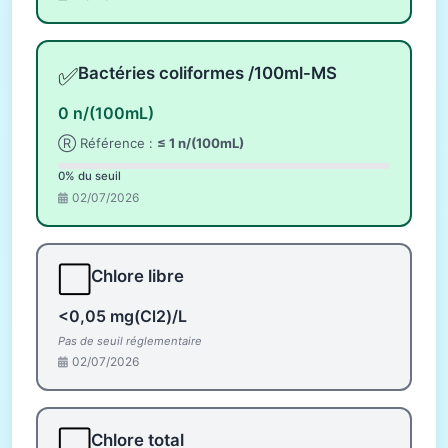
✅
Bactéries coliformes /100ml-MS
0 n/(100mL)
Ⓡ Référence :
≤ 1 n/(100mL)
0% du seuil
02/07/2026
⬜
Chlore libre
<0,05 mg(Cl2)/L
Pas de seuil réglementaire
02/07/2026
⬜
Chlore total