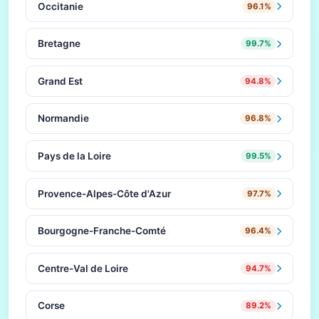
Occitanie
96.1%
Bretagne
99.7%
Grand Est
94.8%
Normandie
96.8%
Pays de la Loire
99.5%
Provence-Alpes-Côte d'Azur
97.7%
Bourgogne-Franche-Comté
96.4%
Centre-Val de Loire
94.7%
Corse
89.2%