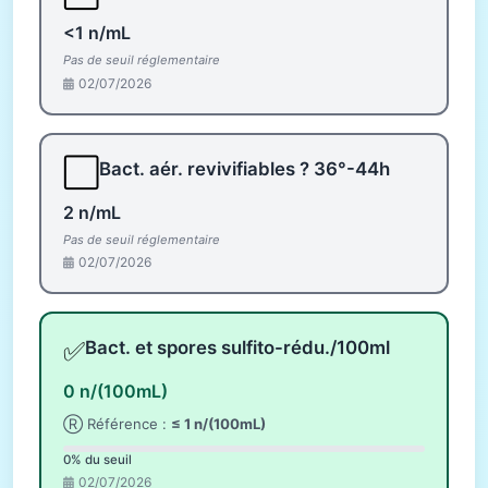
<1 n/mL
Pas de seuil réglementaire
02/07/2026
⬜
Bact. aér. revivifiables ? 36°-44h
2 n/mL
Pas de seuil réglementaire
02/07/2026
✅
Bact. et spores sulfito-rédu./100ml
0 n/(100mL)
Ⓡ Référence :
≤ 1 n/(100mL)
0% du seuil
02/07/2026