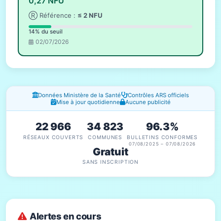
0,27 NFU
Ⓡ Référence :
≤ 2 NFU
14% du seuil
02/07/2026
Fenêtres d'information
Données Ministère de la Santé
Contrôles ARS officiels
Mise à jour quotidienne
Aucune publicité
22 966
34 823
96.3%
RÉSEAUX COUVERTS
COMMUNES
BULLETINS CONFORMES
07/08/2025 – 07/08/2026
Gratuit
SANS INSCRIPTION
Alertes en cours