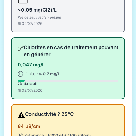
<0,05 mg(Cl2)/L
Pas de seuil réglementaire
02/07/2026
✅
Chlorites en cas de traitement pouvant
en générer
0,047 mg/L
Ⓛ Limite :
≤ 0,7 mg/L
7% du seuil
02/07/2026
⚠️
Conductivité ? 25°C
64 µS/cm
Ⓡ Référence :
≥200 et ≤ 1100 µS/cm