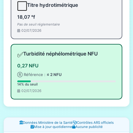
⬜
Titre hydrotimétrique
18,07 °f
Pas de seuil réglementaire
02/07/2026
✅
Turbidité néphélométrique NFU
0,27 NFU
Ⓡ Référence :
≤ 2 NFU
14% du seuil
02/07/2026
Fenêtres d'information
Données Ministère de la Santé
Contrôles ARS officiels
Mise à jour quotidienne
Aucune publicité