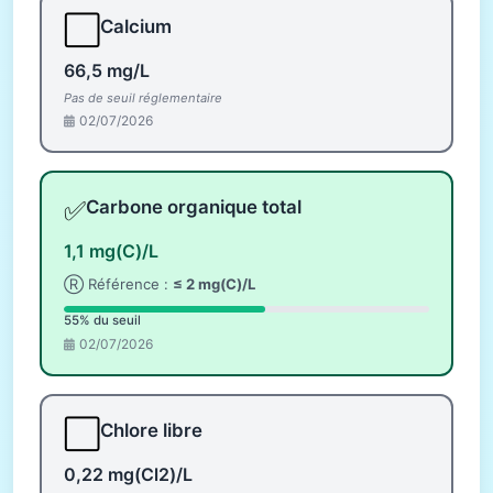
⬜
Calcium
66,5 mg/L
Pas de seuil réglementaire
02/07/2026
✅
Carbone organique total
1,1 mg(C)/L
Ⓡ Référence :
≤ 2 mg(C)/L
55% du seuil
02/07/2026
⬜
Chlore libre
0,22 mg(Cl2)/L