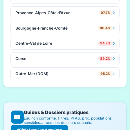
Provence-Alpes-Côte d'Azur
97.7%
Bourgogne-Franche-Comté
96.4%
Centre-Val de Loire
94.7%
Corse
89.2%
Outre-Mer (DOM)
95.2%
Guides & Dossiers pratiques
Eau non conforme, filtres, PFAS, prix, populations
sensibles… tous nos dossiers sourcés.
Voir tous les dossiers