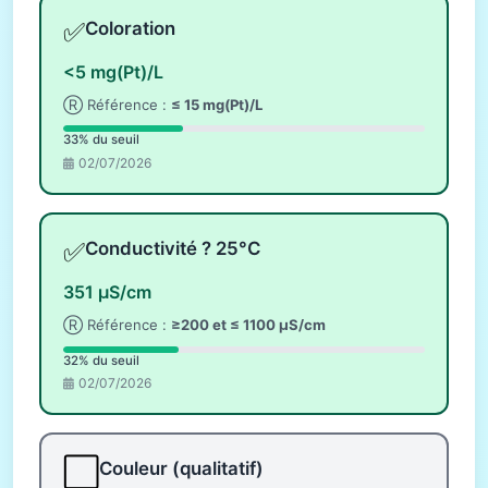
✅
Coloration
<5 mg(Pt)/L
Ⓡ Référence :
≤ 15 mg(Pt)/L
33% du seuil
02/07/2026
✅
Conductivité ? 25°C
351 µS/cm
Ⓡ Référence :
≥200 et ≤ 1100 µS/cm
32% du seuil
02/07/2026
⬜
Couleur (qualitatif)