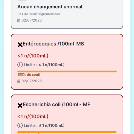
Aucun changement anormal
Pas de seuil réglementaire
02/07/2026
❌
Entérocoques /100ml-MS
<1 n/(100mL)
Ⓛ Limite :
≤ 1 n/(100mL)
100% du seuil
02/07/2026
❌
Escherichia coli /100ml - MF
<1 n/(100mL)
Ⓛ Limite :
≤ 1 n/(100mL)