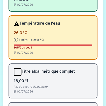
02/07/2026
⚠️
Température de l'eau
26,3 °C
Ⓛ Limite :
≥ et ≤ °C
105%
du seuil
02/07/2026
⬜
Titre alcalimétrique complet
18,90 °f
Pas de seuil réglementaire
02/07/2026