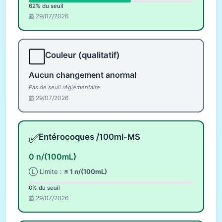
62% du seuil
29/07/2026
⬜
Couleur (qualitatif)
Aucun changement anormal
Pas de seuil réglementaire
29/07/2026
✅
Entérocoques /100ml-MS
0 n/(100mL)
Ⓛ Limite :
≤ 1 n/(100mL)
0% du seuil
29/07/2026