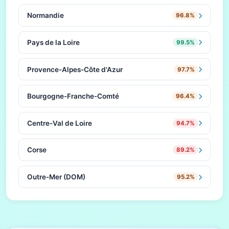
Normandie
96.8%
Pays de la Loire
99.5%
Provence-Alpes-Côte d'Azur
97.7%
Bourgogne-Franche-Comté
96.4%
Centre-Val de Loire
94.7%
Corse
89.2%
Outre-Mer (DOM)
95.2%