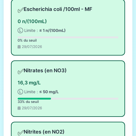
✅
Escherichia coli /100ml - MF
0 n/(100mL)
Ⓛ Limite :
≤ 1 n/(100mL)
0% du seuil
29/07/2026
✅
Nitrates (en NO3)
16,3 mg/L
Ⓛ Limite :
≤ 50 mg/L
33% du seuil
29/07/2026
✅
Nitrites (en NO2)