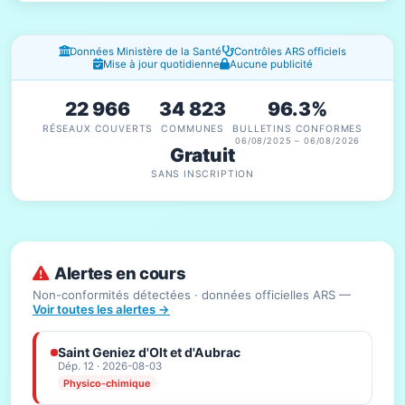
Fenêtres d'information
Données Ministère de la Santé
Contrôles ARS officiels
Mise à jour quotidienne
Aucune publicité
22 966
34 823
96.3%
RÉSEAUX COUVERTS
COMMUNES
BULLETINS CONFORMES
06/08/2025 – 06/08/2026
Gratuit
SANS INSCRIPTION
Alertes en cours
Non-conformités détectées · données officielles ARS —
Voir toutes les alertes →
Saint Geniez d'Olt et d'Aubrac
Dép. 12 · 2026-08-03
Physico-chimique