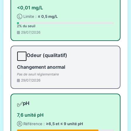
<0,01 mg/L
Ⓛ Limite :
≤ 0,5 mg/L
2% du seuil
29/07/2026
⬜
Odeur (qualitatif)
Changement anormal
Pas de seuil réglementaire
29/07/2026
✅
pH
7,6 unité pH
Ⓡ Référence :
≥6,5 et ≤ 9 unité pH