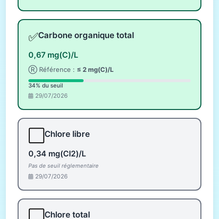
✅
Carbone organique total
0,67 mg(C)/L
Ⓡ Référence :
≤ 2 mg(C)/L
34% du seuil
29/07/2026
⬜
Chlore libre
0,34 mg(Cl2)/L
Pas de seuil réglementaire
29/07/2026
⬜
Chlore total