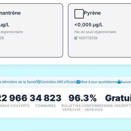
⬜
nantrène
Pyrène
µg/L
<0,005 µg/L
l réglementaire
Pas de seuil réglementaire
26
16/07/2026
 Ministère de la Santé
Contrôles ARS officiels
Mise à jour quotidienne
Aucune
22 966
34 823
96.3%
Gratu
SEAUX COUVERTS
COMMUNES
BULLETINS CONFORMES
SANS INSCRIPT
08/08/2025 – 08/08/2026