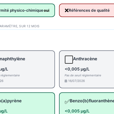
❌
rmité physico-chimique
Références de qualité
oui
PARAMÈTRE, SUR 12 MOIS
⬜
naphthylène
Anthracène
µg/L
<0,005 µg/L
l réglementaire
Pas de seuil réglementaire
26
16/07/2026
✅
o(a)pyrène
Benzo(b)fluoranthèn
µg/L
<0,005 µg/L