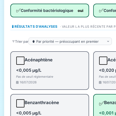
✅
✅
Conformité bactériologique
Confo
oui
🧪 RÉSULTATS D'ANALYSES
· VALEUR LA PLUS RÉCENTE PAR 
Trier par
⬜
⬜
Acénaphtène
Acé
<0,005 µg/L
<0,020 
Pas de seuil réglementaire
Pas de seui
16/07/2026
16/07/20
⬜
✅
Benzanthracène
Benz
<0,005 µg/L
<0,001 