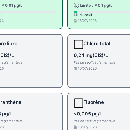
:
≤ 0.01 µg/L
Ⓛ Limite :
≤ 0.1 µg/L
l
5% du seuil
26
16/07/2026
⬜
re libre
Chlore total
Cl2)/L
0,24 mg(Cl2)/L
l réglementaire
Pas de seuil réglementaire
26
16/07/2026
⬜
oranthène
Fluorène
 µg/L
<0,005 µg/L
l réglementaire
Pas de seuil réglementaire
26
16/07/2026