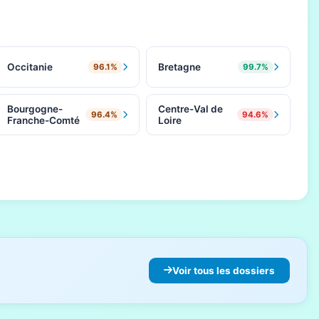
Occitanie
Bretagne
96.1%
99.7%
Bourgogne-
Centre-Val de
96.4%
94.6%
Franche-Comté
Loire
Voir tous les dossiers