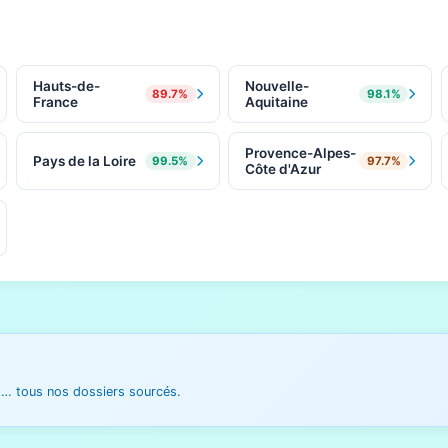
Hauts-de-
Nouvelle-
89.7%
98.1%
France
Aquitaine
Provence-Alpes-
Pays de la Loire
99.5%
97.7%
Côte d'Azur
es… tous nos dossiers sourcés.