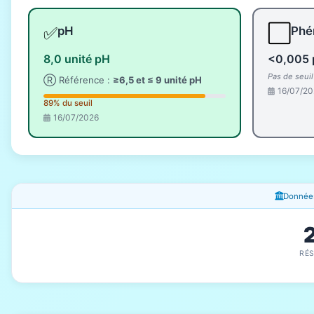
✅
⬜
pH
Phé
8,0 unité pH
<0,005 
Pas de seui
Ⓡ Référence :
≥6,5 et ≤ 9 unité pH
16/07/20
89% du seuil
16/07/2026
Fenêtres d'information
Données
RÉ