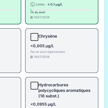
Ⓛ Limite :
≤ 0.1 µg/L
1% du seuil
16/07/2026
⬜
Chrysène
<0,005 µg/L
Pas de seuil réglementaire
16/07/2026
⬜
Hydrocarbures
polycycliques aromatiques
(16 subst.)
<0,0955 µg/L