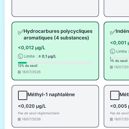
✅
✅
Hydrocarbures polycycliques
Indén
aromatiques (4 substances)
<0,001 
<0,012 µg/L
Ⓛ Limite 
Ⓛ Limite :
≤ 0,1 µg/L
1% du seuil
12% du seuil
16/07/20
16/07/2026
⬜
⬜
Méthyl-1 naphtalène
Mét
<0,020 µg/L
<0,005 
Pas de seuil réglementaire
Pas de seui
16/07/2026
16/07/20