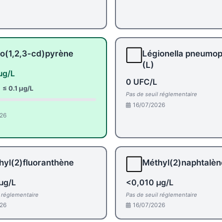
⬜
o(1,2,3-cd)pyrène
Légionella pneumop
(L)
µg/L
0 UFC/L
:
≤ 0.1 µg/L
Pas de seuil réglementaire
16/07/2026
26
⬜
hyl(2)fluoranthène
Méthyl(2)naphtalèn
µg/L
<0,010 µg/L
l réglementaire
Pas de seuil réglementaire
26
16/07/2026