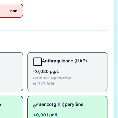
non
⬜
Anthraquinone (HAP)
<0,020 µg/L
Pas de seuil réglementaire
16/07/2026
✅
e
Benzo(g,h,i)pérylène
<0,001 µg/L