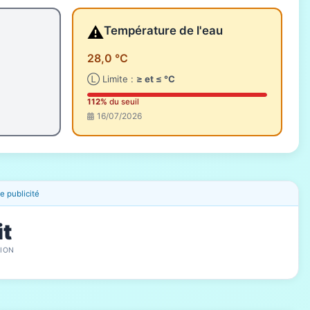
⚠️
Température de l'eau
28,0 °C
Ⓛ Limite :
≥ et ≤ °C
112%
du seuil
16/07/2026
 publicité
it
ION