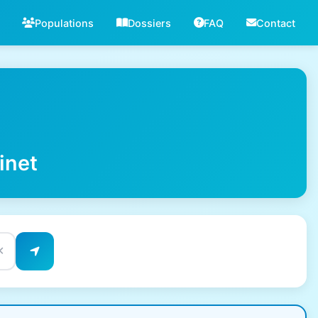
Populations
Dossiers
FAQ
Contact
inet
✕