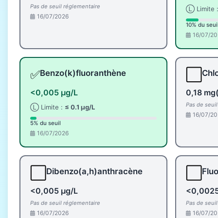
Pas de seuil réglementaire
Ⓛ Limite 
16/07/2026
10% du seui
16/07/20
✅
⬜
Benzo(k)fluoranthène
Chlo
<0,005 µg/L
0,18 mg(
Pas de seui
Ⓛ Limite :
≤ 0.1 µg/L
16/07/20
5% du seuil
16/07/2026
⬜
⬜
Dibenzo(a,h)anthracène
Flu
<0,005 µg/L
<0,0025
Pas de seuil réglementaire
Pas de seui
16/07/2026
16/07/20