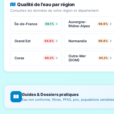
Qualité de l'eau par région
Consultez les données de votre région et département
Auvergne-
Île-de-France
98.1%
96.9%
Rhône-Alpes
Grand Est
Normandie
94.8%
96.8%
Outre-Mer
Corse
89.2%
95.2%
(DOM)
Guides & Dossiers pratiques
Eau non conforme, filtres, PFAS, prix, populations sensibl