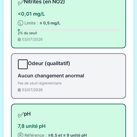
✅
Nitrites (en NO2)
<0,01 mg/L
Ⓛ Limite :
≤ 0,5 mg/L
2% du seuil
02/07/2026
⬜
Odeur (qualitatif)
Aucun changement anormal
Pas de seuil réglementaire
02/07/2026
✅
pH
7,8 unité pH
Ⓡ Référence :
≥6,5 et ≤ 9 unité pH