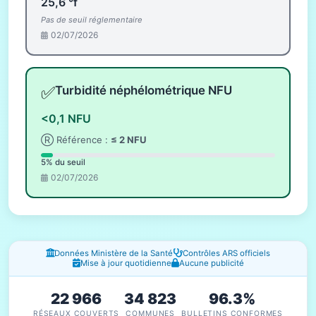
25,6 °f
Pas de seuil réglementaire
02/07/2026
✅
Turbidité néphélométrique NFU
<0,1 NFU
Ⓡ Référence :
≤ 2 NFU
5% du seuil
02/07/2026
Fenêtres d'information
Données Ministère de la Santé
Contrôles ARS officiels
Mise à jour quotidienne
Aucune publicité
22 966
34 823
96.3%
RÉSEAUX COUVERTS
COMMUNES
BULLETINS CONFORMES