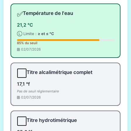
✅
Température de l'eau
21,2 °C
Ⓛ Limite :
≥ et ≤ °C
85% du seuil
02/07/2026
⬜
Titre alcalimétrique complet
17,1 °f
Pas de seuil réglementaire
02/07/2026
⬜
Titre hydrotimétrique