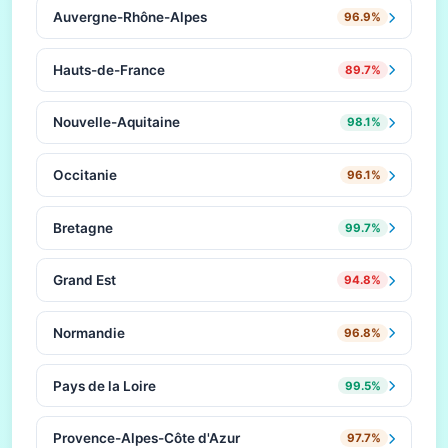
Auvergne-Rhône-Alpes
96.9%
Hauts-de-France
89.7%
Nouvelle-Aquitaine
98.1%
Occitanie
96.1%
Bretagne
99.7%
Grand Est
94.8%
Normandie
96.8%
Pays de la Loire
99.5%
Provence-Alpes-Côte d'Azur
97.7%