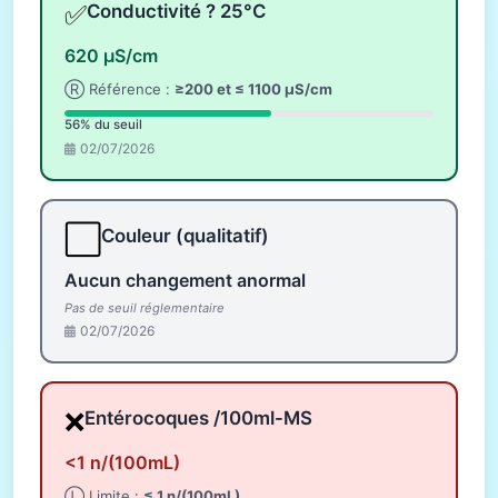
✅
Conductivité ? 25°C
620 µS/cm
Ⓡ Référence :
≥200 et ≤ 1100 µS/cm
56% du seuil
02/07/2026
⬜
Couleur (qualitatif)
Aucun changement anormal
Pas de seuil réglementaire
02/07/2026
❌
Entérocoques /100ml-MS
<1 n/(100mL)
Ⓛ Limite :
≤ 1 n/(100mL)