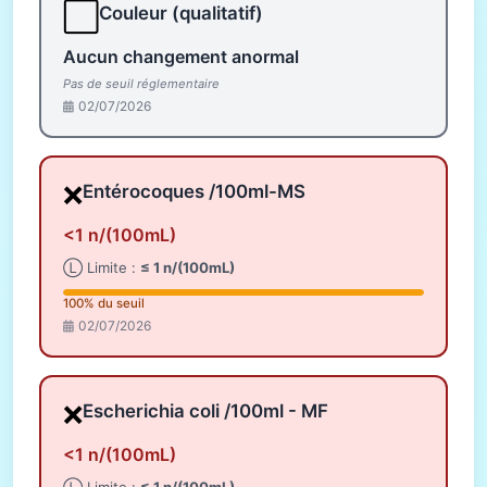
⬜
Couleur (qualitatif)
Aucun changement anormal
Pas de seuil réglementaire
02/07/2026
❌
Entérocoques /100ml-MS
<1 n/(100mL)
Ⓛ Limite :
≤ 1 n/(100mL)
100% du seuil
02/07/2026
❌
Escherichia coli /100ml - MF
<1 n/(100mL)