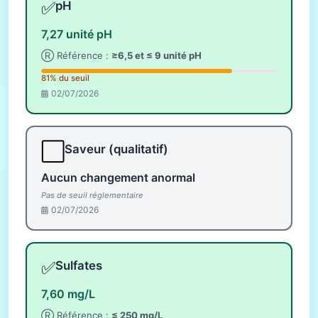
✅
pH
7,27 unité pH
Ⓡ Référence :
≥6,5 et ≤ 9 unité pH
81% du seuil
02/07/2026
⬜
Saveur (qualitatif)
Aucun changement anormal
Pas de seuil réglementaire
02/07/2026
✅
Sulfates
7,60 mg/L
Ⓡ Référence :
≤ 250 mg/L