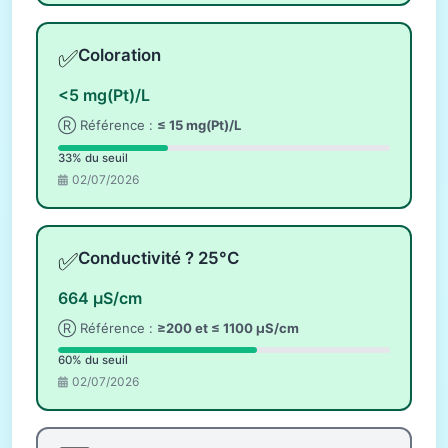
✅
Coloration
<5 mg(Pt)/L
Ⓡ Référence :
≤ 15 mg(Pt)/L
33% du seuil
02/07/2026
✅
Conductivité ? 25°C
664 µS/cm
Ⓡ Référence :
≥200 et ≤ 1100 µS/cm
60% du seuil
02/07/2026