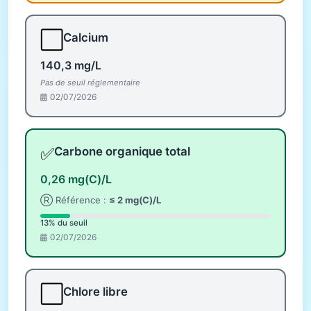
⬜
Calcium
140,3 mg/L
Pas de seuil réglementaire
02/07/2026
✅
Carbone organique total
0,26 mg(C)/L
Ⓡ Référence :
≤ 2 mg(C)/L
13% du seuil
02/07/2026
⬜
Chlore libre