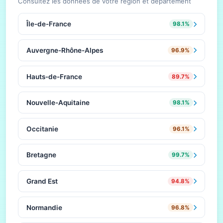
Consultez les données de votre région et département
Île-de-France
98.1%
Auvergne-Rhône-Alpes
96.9%
Hauts-de-France
89.7%
Nouvelle-Aquitaine
98.1%
Occitanie
96.1%
Bretagne
99.7%
Grand Est
94.8%
Normandie
96.8%