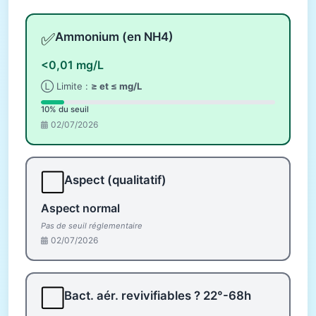
✅
Ammonium (en NH4)
<0,01 mg/L
Ⓛ Limite :
≥ et ≤ mg/L
10% du seuil
02/07/2026
⬜
Aspect (qualitatif)
Aspect normal
Pas de seuil réglementaire
02/07/2026
⬜
Bact. aér. revivifiables ? 22°-68h