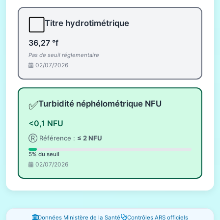
⬜
Titre hydrotimétrique
36,27 °f
Pas de seuil réglementaire
02/07/2026
✅
Turbidité néphélométrique NFU
<0,1 NFU
Ⓡ Référence :
≤ 2 NFU
5% du seuil
02/07/2026
Fenêtres d'information
Données Ministère de la Santé
Contrôles ARS officiels