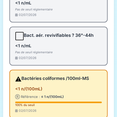
<1 n/mL
Pas de seuil réglementaire
02/07/2026
⬜
Bact. aér. revivifiables ? 36°-44h
<1 n/mL
Pas de seuil réglementaire
02/07/2026
⚠️
Bactéries coliformes /100ml-MS
<1 n/(100mL)
Ⓡ Référence :
≤ 1 n/(100mL)
100% du seuil
02/07/2026