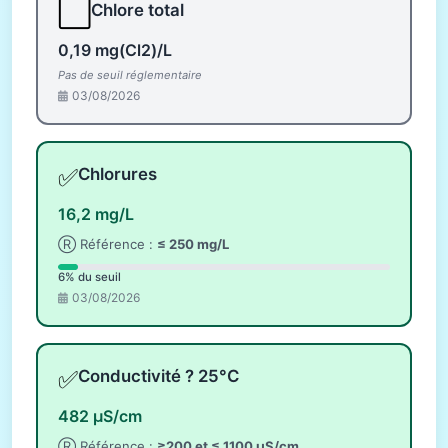
⬜
Chlore total
0,19 mg(Cl2)/L
Pas de seuil réglementaire
03/08/2026
✅
Chlorures
16,2 mg/L
Ⓡ Référence :
≤ 250 mg/L
6% du seuil
03/08/2026
✅
Conductivité ? 25°C
482 µS/cm
Ⓡ Référence :
≥200 et ≤ 1100 µS/cm