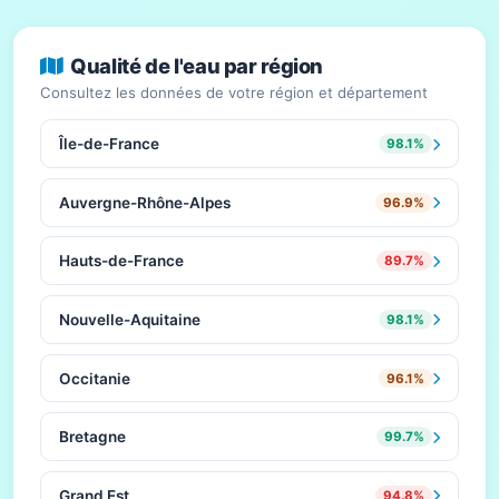
Qualité de l'eau par région
Consultez les données de votre région et département
Île-de-France
98.1%
Auvergne-Rhône-Alpes
96.9%
Hauts-de-France
89.7%
Nouvelle-Aquitaine
98.1%
Occitanie
96.1%
Bretagne
99.7%
Grand Est
94.8%