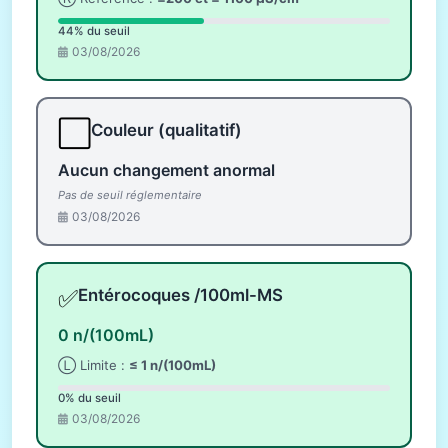
44% du seuil
03/08/2026
⬜
Couleur (qualitatif)
Aucun changement anormal
Pas de seuil réglementaire
03/08/2026
✅
Entérocoques /100ml-MS
0 n/(100mL)
Ⓛ Limite :
≤ 1 n/(100mL)
0% du seuil
03/08/2026