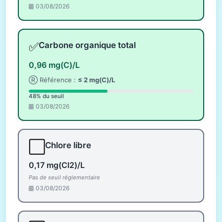
03/08/2026
✅
Carbone organique total
0,96 mg(C)/L
Ⓡ Référence :
≤ 2 mg(C)/L
48% du seuil
03/08/2026
⬜
Chlore libre
0,17 mg(Cl2)/L
Pas de seuil réglementaire
03/08/2026