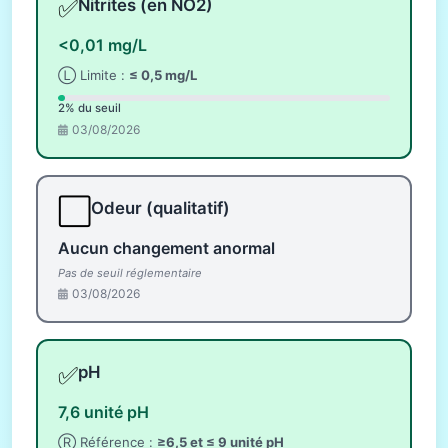
✅
Nitrites (en NO2)
<0,01 mg/L
Ⓛ Limite :
≤ 0,5 mg/L
2% du seuil
03/08/2026
⬜
Odeur (qualitatif)
Aucun changement anormal
Pas de seuil réglementaire
03/08/2026
✅
pH
7,6 unité pH
Ⓡ Référence :
≥6,5 et ≤ 9 unité pH