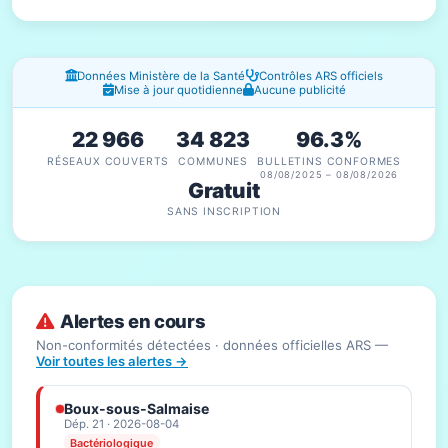
Fenêtres d'information
Données Ministère de la Santé
Contrôles ARS officiels
Mise à jour quotidienne
Aucune publicité
22 966
34 823
96.3%
RÉSEAUX COUVERTS
COMMUNES
BULLETINS CONFORMES
08/08/2025 – 08/08/2026
Gratuit
SANS INSCRIPTION
Alertes en cours
Non-conformités détectées · données officielles ARS —
Voir toutes les alertes →
Boux-sous-Salmaise
Dép. 21 · 2026-08-04
Bactériologique