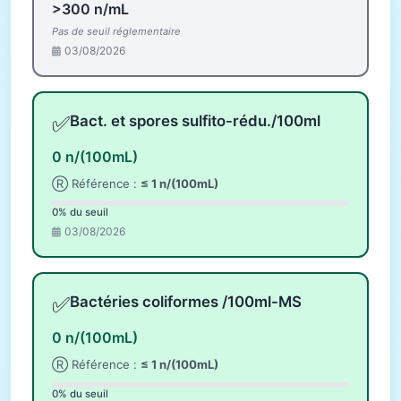
>300 n/mL
Pas de seuil réglementaire
03/08/2026
✅
Bact. et spores sulfito-rédu./100ml
0 n/(100mL)
Ⓡ Référence :
≤ 1 n/(100mL)
0% du seuil
03/08/2026
✅
Bactéries coliformes /100ml-MS
0 n/(100mL)
Ⓡ Référence :
≤ 1 n/(100mL)
0% du seuil