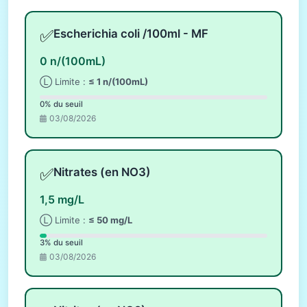
✅
Escherichia coli /100ml - MF
0 n/(100mL)
Ⓛ Limite :
≤ 1 n/(100mL)
0% du seuil
03/08/2026
✅
Nitrates (en NO3)
1,5 mg/L
Ⓛ Limite :
≤ 50 mg/L
3% du seuil
03/08/2026