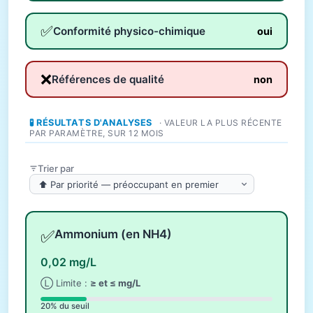
✅
Conformité physico-chimique
oui
❌
Références de qualité
non
🧪 RÉSULTATS D'ANALYSES
· VALEUR LA PLUS RÉCENTE
PAR PARAMÈTRE, SUR 12 MOIS
Trier par
✅
Ammonium (en NH4)
0,02 mg/L
Ⓛ Limite :
≥ et ≤ mg/L
20% du seuil