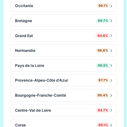
Occitanie
96.1%
Bretagne
99.7%
Grand Est
94.8%
Normandie
96.8%
Pays de la Loire
99.5%
Provence-Alpes-Côte d'Azur
97.7%
Bourgogne-Franche-Comté
96.4%
Centre-Val de Loire
94.7%
Corse
89.1%