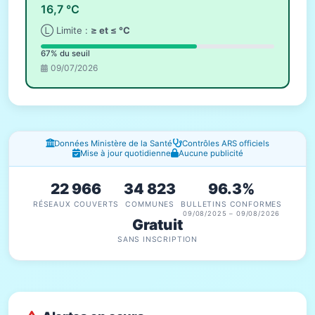
16,7 °C
Ⓛ Limite :
≥ et ≤ °C
67% du seuil
09/07/2026
Fenêtres d'information
Données Ministère de la Santé
Contrôles ARS officiels
Mise à jour quotidienne
Aucune publicité
22 966
34 823
96.3%
RÉSEAUX COUVERTS
COMMUNES
BULLETINS CONFORMES
09/08/2025 – 09/08/2026
Gratuit
SANS INSCRIPTION