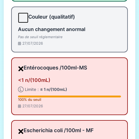
⬜
Couleur (qualitatif)
Aucun changement anormal
Pas de seuil réglementaire
27/07/2026
❌
Entérocoques /100ml-MS
<1 n/(100mL)
Ⓛ Limite :
≤ 1 n/(100mL)
100% du seuil
27/07/2026
❌
Escherichia coli /100ml - MF