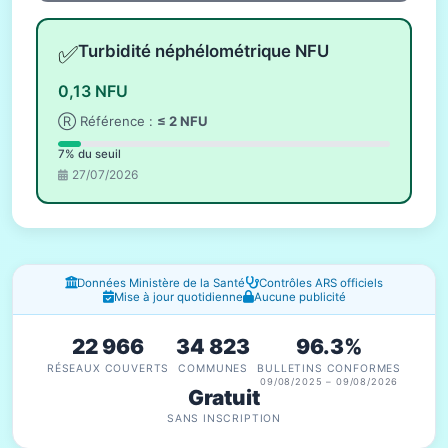
✅
Turbidité néphélométrique NFU
0,13 NFU
Ⓡ Référence :
≤ 2 NFU
7% du seuil
27/07/2026
Fenêtres d'information
Données Ministère de la Santé
Contrôles ARS officiels
Mise à jour quotidienne
Aucune publicité
22 966
34 823
96.3%
RÉSEAUX COUVERTS
COMMUNES
BULLETINS CONFORMES
09/08/2025 – 09/08/2026
Gratuit
SANS INSCRIPTION