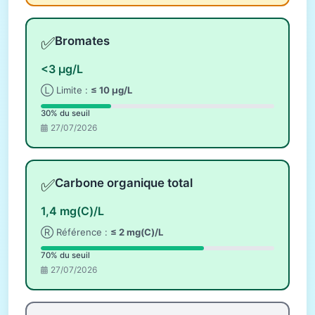
✅
Bromates
<3 µg/L
Ⓛ Limite :
≤ 10 µg/L
30% du seuil
27/07/2026
✅
Carbone organique total
1,4 mg(C)/L
Ⓡ Référence :
≤ 2 mg(C)/L
70% du seuil
27/07/2026