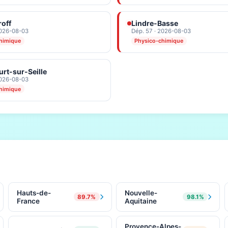
off
Lindre-Basse
2026-08-03
Dép. 57 · 2026-08-03
himique
Physico-chimique
rt-sur-Seille
2026-08-03
himique
Hauts-de-
Nouvelle-
89.7%
98.1%
France
Aquitaine
Provence-Alpes-