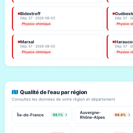
Bidestroff
Guébestr
Dép. 57 · 2026-08-03
Dép. 57 · 
Physico-chimique
Physico-c
Marsal
Haraucou
Dép. 57 · 2026-08-03
Dép. 57 · 
Physico-chimique
Physico-c
Qualité de l'eau par région
Consultez les données de votre région et département
Auvergne-
Île-de-France
98.1%
96.9%
Rhône-Alpes