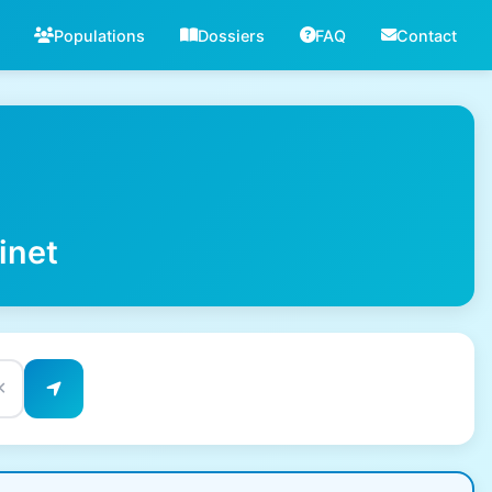
Populations
Dossiers
FAQ
Contact
inet
✕