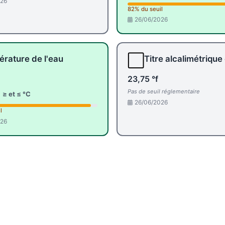
026
82% du seuil
26/06/2026
⬜
rature de l'eau
Titre alcalimétrique
23,75 °f
Pas de seuil réglementaire
:
≥ et ≤ °C
26/06/2026
l
026