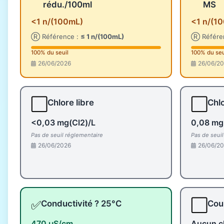
rédu./100ml
MS
<1 n/(100mL)
<1 n/(1
Ⓡ Référence :
≤ 1 n/(100mL)
Ⓡ Référe
100% du seuil
100% du seu
26/06/2026
26/06/2
⬜
⬜
Chlore libre
Chlo
<0,03 mg(Cl2)/L
0,08 mg
Pas de seuil réglementaire
Pas de seui
26/06/2026
26/06/2
✅
⬜
Conductivité ? 25°C
Coul
470 µS/cm
Aucun c