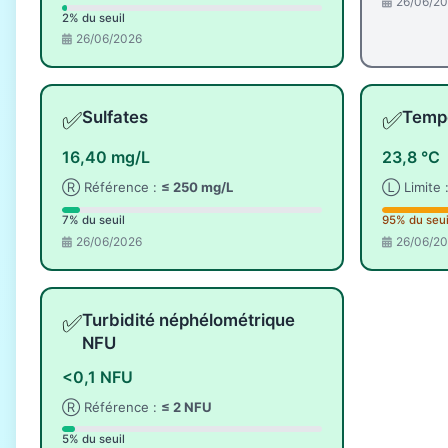
26/06/2
2% du seuil
26/06/2026
✅
✅
Sulfates
Tempé
16,40 mg/L
23,8 °C
Ⓡ Référence :
≤ 250 mg/L
Ⓛ Limite 
7% du seuil
95% du seui
26/06/2026
26/06/2
✅
Turbidité néphélométrique
NFU
<0,1 NFU
Ⓡ Référence :
≤ 2 NFU
5% du seuil