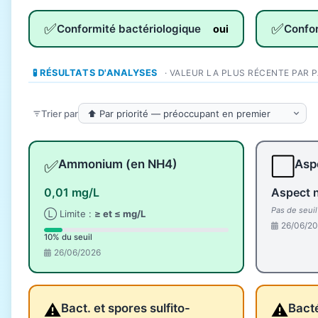
✅
✅
Conformité bactériologique
Confo
oui
🧪 RÉSULTATS D'ANALYSES
· VALEUR LA PLUS RÉCENTE PAR 
Trier par
✅
⬜
Ammonium (en NH4)
Aspe
0,01 mg/L
Aspect 
Pas de seui
Ⓛ Limite :
≥ et ≤ mg/L
26/06/2
10% du seuil
26/06/2026
⚠️
⚠️
Bact. et spores sulfito-
Bacté