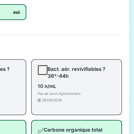
oui
⬜
les ?
Bact. aér. revivifiables ?
36°-44h
10 n/mL
Pas de seuil réglementaire
26/06/2026
✅
Carbone organique total