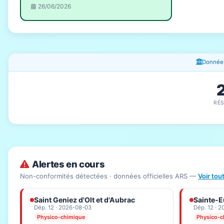
26/06/2026
Fenêtres d'information
Données
RÉ
Alertes en cours
Non-conformités détectées · données officielles ARS —
Voir tou
Saint Geniez d'Olt et d'Aubrac
Sainte-Eu
Dép. 12 · 2026-08-03
Dép. 12 · 
Physico-chimique
Physico-c