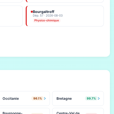
Bourgaltroff
Dép. 57 · 2026-08-03
Physico-chimique
Occitanie
Bretagne
96.1%
99.7%
Bourgogne-
Centre-Val de