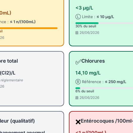
<3 µg/L
00mL)
Ⓛ Limite :
≤ 10 µg/L
nce :
≤ 1 n/(100mL)
30% du seuil
il
26/06/2026
026
✅
re total
Chlorures
(Cl2)/L
14,10 mg/L
l réglementaire
Ⓡ Référence :
≤ 250 mg/L
026
6% du seuil
26/06/2026
❌
eur (qualitatif)
Entérocoques /100m
hangement anormal
<1 n/(100mL)