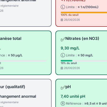
l réglementaire
Ⓛ Limite :
≤ 1 n/(100mL)
026
100% du seuil
26/06/2026
✅
nèse total
Nitrates (en NO3)
L
9,30 mg/L
nce :
≤ 50 µg/L
Ⓛ Limite :
≤ 50 mg/L
l
19% du seuil
026
26/06/2026
✅
r (qualitatif)
pH
hangement anormal
7,40 unité pH
l réglementaire
Ⓡ Référence :
≥6,5 et ≤ 9 un