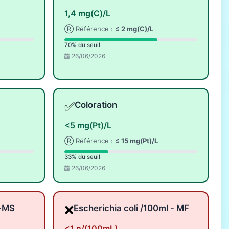
1,4 mg(C)/L
Ⓡ Référence :
≤ 2 mg(C)/L
70% du seuil
26/06/2026
✅
Coloration
<5 mg(Pt)/L
Ⓡ Référence :
≤ 15 mg(Pt)/L
33% du seuil
26/06/2026
❌
l-MS
Escherichia coli /100ml - MF
<1 n/(100mL)