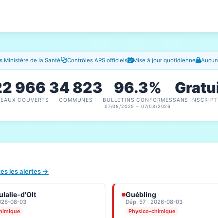
 Ministère de la Santé
Contrôles ARS officiels
Mise à jour quotidienne
Aucune
22 966
34 823
96.3%
Gratu
SEAUX COUVERTS
COMMUNES
BULLETINS CONFORMES
SANS INSCRIPT
07/08/2025 – 07/08/2026
tes les alertes →
lalie-d'Olt
Guébling
2026-08-03
Dép. 57 · 2026-08-03
himique
Physico-chimique