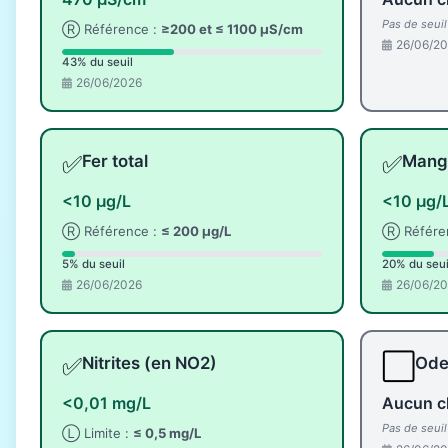
Pas de seui
Ⓡ Référence :
≥200 et ≤ 1100 µS/cm
26/06/2
43% du seuil
26/06/2026
✅
✅
Fer total
Manga
<10 µg/L
<10 µg/
Ⓡ Référence :
≤ 200 µg/L
Ⓡ Référe
5% du seuil
20% du seui
26/06/2026
26/06/2
✅
⬜
Nitrites (en NO2)
Odeu
<0,01 mg/L
Aucun c
Pas de seui
Ⓛ Limite :
≤ 0,5 mg/L