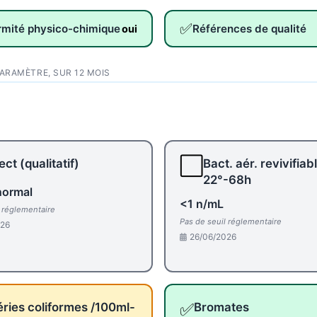
✅
rmité physico-chimique
Références de qualité
oui
PARAMÈTRE, SUR 12 MOIS
⬜
ct (qualitatif)
Bact. aér. revivifiab
22°-68h
normal
<1 n/mL
l réglementaire
Pas de seuil réglementaire
026
26/06/2026
✅
ries coliformes /100ml-
Bromates