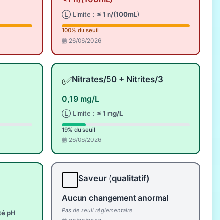
Ⓛ Limite :
≤ 1 n/(100mL)
100% du seuil
26/06/2026
✅
Nitrates/50 + Nitrites/3
0,19 mg/L
Ⓛ Limite :
≤ 1 mg/L
19% du seuil
26/06/2026
⬜
Saveur (qualitatif)
Aucun changement anormal
Pas de seuil réglementaire
ité pH