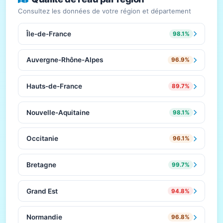
Consultez les données de votre région et département
Île-de-France
98.1%
Auvergne-Rhône-Alpes
96.9%
Hauts-de-France
89.7%
Nouvelle-Aquitaine
98.1%
Occitanie
96.1%
Bretagne
99.7%
Grand Est
94.8%
Normandie
96.8%