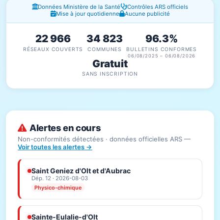
Fenêtres d'information
Données Ministère de la Santé
Contrôles ARS officiels
Mise à jour quotidienne
Aucune publicité
22 966
34 823
96.3%
RÉSEAUX COUVERTS
COMMUNES
BULLETINS CONFORMES
06/08/2025 – 06/08/2026
Gratuit
SANS INSCRIPTION
Alertes en cours
Non-conformités détectées · données officielles ARS —
Voir toutes les alertes →
Saint Geniez d'Olt et d'Aubrac
Dép. 12 · 2026-08-03
Physico-chimique
Sainte-Eulalie-d'Olt