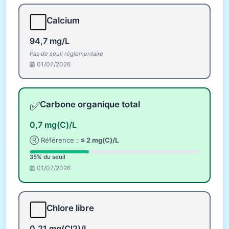
⬜
Calcium
94,7 mg/L
Pas de seuil réglementaire
01/07/2026
✅
Carbone organique total
0,7 mg(C)/L
Ⓡ Référence :
≤ 2 mg(C)/L
35% du seuil
01/07/2026
⬜
Chlore libre
0,21 mg(Cl2)/L