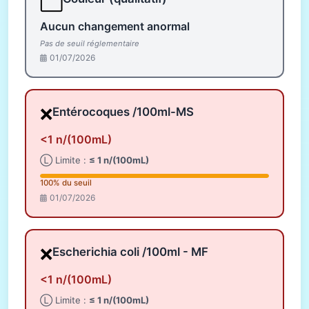
⬜
Aucun changement anormal
Pas de seuil réglementaire
01/07/2026
❌
Entérocoques /100ml-MS
<1 n/(100mL)
Ⓛ Limite :
≤ 1 n/(100mL)
100% du seuil
01/07/2026
❌
Escherichia coli /100ml - MF
<1 n/(100mL)
Ⓛ Limite :
≤ 1 n/(100mL)