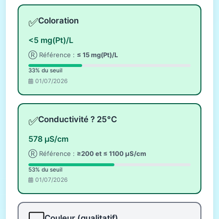
✅
Coloration
<5 mg(Pt)/L
Ⓡ Référence :
≤ 15 mg(Pt)/L
33% du seuil
01/07/2026
✅
Conductivité ? 25°C
578 µS/cm
Ⓡ Référence :
≥200 et ≤ 1100 µS/cm
53% du seuil
01/07/2026
Couleur (qualitatif)