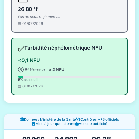
26,80 °f
Pas de seuil réglementaire
01/07/2026
✅
Turbidité néphélométrique NFU
<0,1 NFU
Ⓡ Référence :
≤ 2 NFU
5% du seuil
01/07/2026
Fenêtres d'information
Données Ministère de la Santé
Contrôles ARS officiels
Mise à jour quotidienne
Aucune publicité