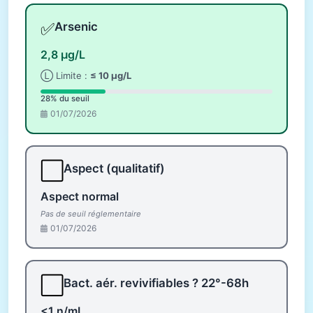
✅
Arsenic
2,8 µg/L
Ⓛ Limite :
≤ 10 µg/L
28% du seuil
01/07/2026
⬜
Aspect (qualitatif)
Aspect normal
Pas de seuil réglementaire
01/07/2026
⬜
Bact. aér. revivifiables ? 22°-68h
<1 n/mL