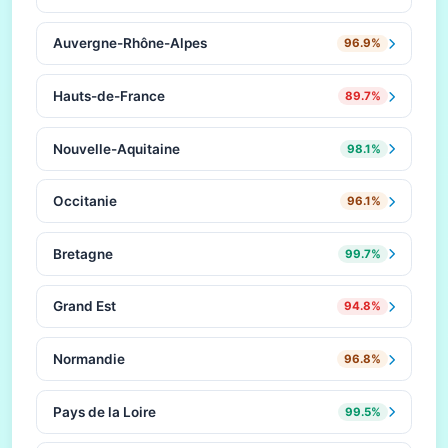
Auvergne-Rhône-Alpes
96.9%
Hauts-de-France
89.7%
Nouvelle-Aquitaine
98.1%
Occitanie
96.1%
Bretagne
99.7%
Grand Est
94.8%
Normandie
96.8%
Pays de la Loire
99.5%